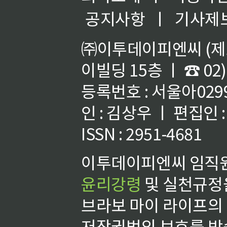
공지사항
ㅣ
기사제
㈜이투데이피엔씨 (제호
이빌딩 15층 ㅣ ☎ 02)
등록번호 : 서울아02992
인 : 김상우 ㅣ 편집인
ISSN : 2951-4681
이투데이피엔씨 임직원
윤리강령
및 실천규정을
브라보 마이 라이프의
저작권법의 보호를 받