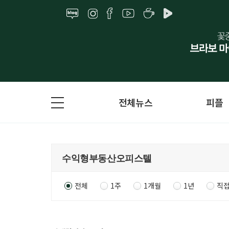
전체뉴스
피플
전체
1주
1개월
1년
직