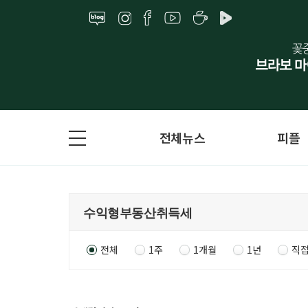
전체뉴스
피플
전체
1주
1개월
1년
직