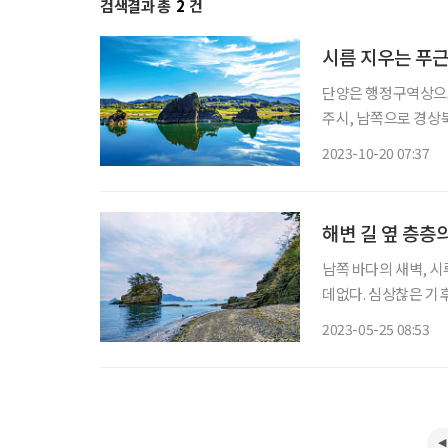
검색결과 총
2
건
시름 지우는 푸근
단양은 행정구역상으로
주시, 남쪽으로 경상
연계한 여행을 계획할 때 좋은 위치에
2023-10-20 07:37
날려버리고 지친 마음
해변 길 옆 층층
남쪽 바다의 새벽, 
데없다. 심상찮은 기
려나 했지만 새벽이 
2023-05-25 08:53