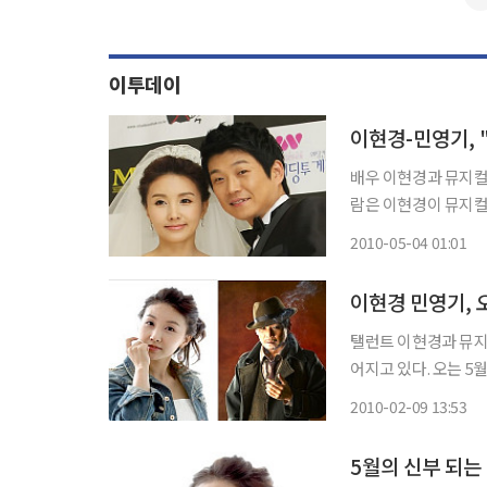
이투데이
이현경-민영기, 
배우 이현경과 뮤지컬 
람은 이현경이 뮤지컬
감을 가지면서 지난해 5월부터
2010-05-04 01:01
CBS창사 55주년 
이현경 민영기, 
탤런트 이현경과 뮤지
어지고 있다. 오는 5월 화촉을 밝히는 이현경과 민영기는 뮤지컬 음악을 배우기 위해 이현경
이 연습실을 방문했다
2010-02-09 13:53
5월의 신부 되는