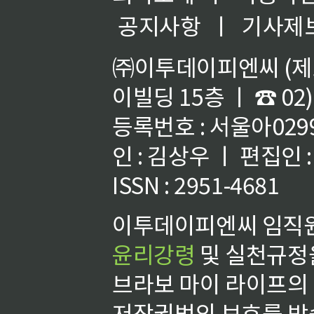
공지사항
ㅣ
기사제
㈜이투데이피엔씨 (제호
이빌딩 15층 ㅣ ☎ 02)
등록번호 : 서울아02992
인 : 김상우 ㅣ 편집인
ISSN : 2951-4681
이투데이피엔씨 임직원
윤리강령
및 실천규정을
브라보 마이 라이프의
저작권법의 보호를 받