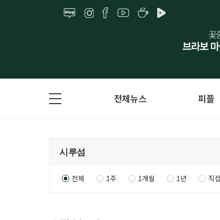
전체뉴스
피플
전체
1주
1개월
1년
직