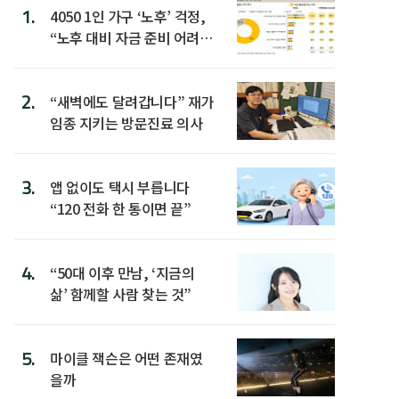
1.
4050 1인 가구 ‘노후’ 걱정,
“노후 대비 자금 준비 어려
워”
2.
“새벽에도 달려갑니다” 재가
임종 지키는 방문진료 의사
3.
앱 없이도 택시 부릅니다
“120 전화 한 통이면 끝”
4.
“50대 이후 만남, ‘지금의
삶’ 함께할 사람 찾는 것”
5.
마이클 잭슨은 어떤 존재였
을까