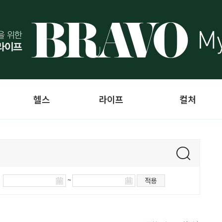
헬스
라이프
컬처
~
적용