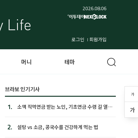
2026.08.06
로그인
회원가입
머니
테마
브라보 인기기사
가
1.
소액 직역연금 받는 노인, 기초연금 수령 길 열린
가
다
2.
설탕 vs 소금, 콩국수를 건강하게 먹는 법