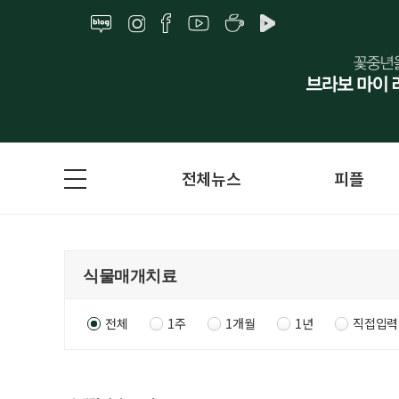
전체뉴스
피플
전체
1주
1개월
1년
직접입력