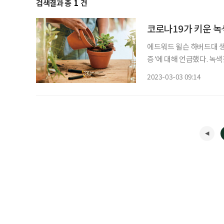
검색결과 총
1
건
코로나19가 키운 녹
에드워드 윌슨 하버드대 생물
증’에 대해 언급했다. 녹
그에 의하면 자연을 가까이
2023-03-03 09:14
레스가 생긴다. 삭막한 도