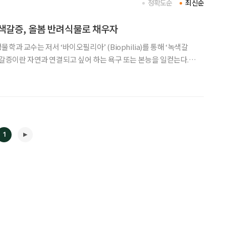
정확도순
최신순
색갈증, 올봄 반려식물로 채우자
학과 교수는 저서 ‘바이오필리아’ (Biophilia)를 통해 ‘녹색갈
색갈증이란 자연과 연결되고 싶어 하는 욕구 또는 본능을 일컫는다.
할 때 인간은 행복과 평안을 느끼지만, 반대의 경우 우울감과 스트
시, 각박한 일상 속 사람들이 반려식물을 찾는 이유도
1
◀
▶