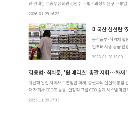
관 권내건 △송무심의관 강선주 △법무과장 이윤구 △통
찰과 검사 임하나 △형사기획과장 조재철 △공공형사과장
2026-01-29 16:22
과장 차경자
미국산 신선란 ‘첫
농식품부·식약처 합동
일부터 시중 공급 전망…가격·안전 동시 관
대비해 정부가 미국산
2026-01-26 16:00
정을 현장에서 합동 
김용범·최희문, '원 메리츠' 총괄 지휘…화재 '
지난해 완전 자회사로 편입한 화재, 증권과의 실질적 통합 완성 현 화재, 증권 CEO가 지주로 이동해 그룹 경영 전반 총괄 
재 자회사 CEO로 등용...안정적 그룹 CEO 승계 시스템 
메리츠증권을 이끌어왔던 최희문 부회장이 대표이사(CEO)
2023-11-20 17:33