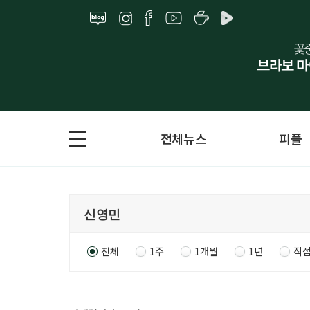
전체뉴스
피플
전체
1주
1개월
1년
직