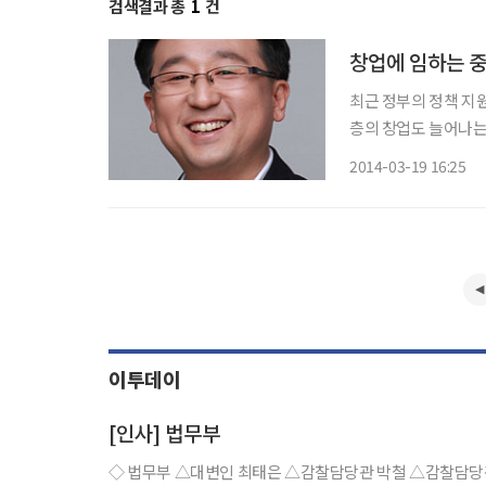
검색결과 총
1
건
창업에 임하는 
최근 정부의 정책 지
층의 창업도 늘어나는 추세다. 과거 창업은 일반인에게 주류의 핵
나 2008년 글로벌
2014-03-19 16:25
이투데이
[인사] 법무부
◇ 법무부 △대변인 최태은 △감찰담당관 박철 △감찰담당관실 검사 이소연 △형사사법공통시스템운영단장 박은혜 △법무심의