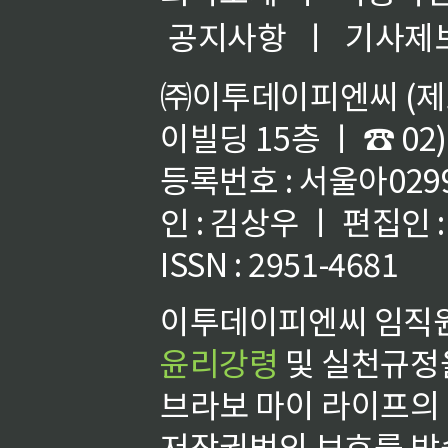
공지사항
ㅣ
기사제
㈜이투데이피엔씨 (제호
이빌딩 15층 ㅣ ☎ 02)
등록번호 : 서울아02992
인 : 김상우 ㅣ 편집인
ISSN : 2951-4681
이투데이피엔씨 임직원
윤리강령
및 실천규정을
브라보 마이 라이프의
저작권법의 보호를 받