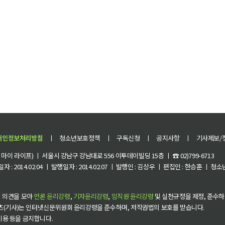
개인정보처리방침
ㅣ
청소년보호정책
ㅣ
구독신청
ㅣ
공지사항
ㅣ
기사제보/
이 라이프) ㅣ 서울시 강남구 강남대로 556 이투데이빌딩 15층 ㅣ ☎ 02)799-6713
 : 2014.02.04 ㅣ 발행일자 : 2014.02.07 ㅣ 발행인 : 김상우 ㅣ 편집인 : 한승훈 ㅣ
 의견을 모아
언론 윤리강령
,
기자윤리강령
,
임직원 윤리강령
및 실천규정을 제정, 준수하
츠(기사)는 인터넷신문위원회 윤리강령을 준수하며, 저작권법의 보호를 받습니다.
 이용 등을 금지합니다.