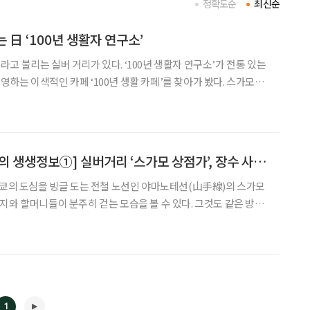
정확도순
최신순
는 日 ‘100년 생활자 연구소’
고 불리는 실버 거리가 있다. ‘100년 생활자 연구소’가 전통 있는
 이색적인 카페 ‘100년 생활 카페’를 찾아가 봤다. 스가모역
하게 느껴진다. 도로 턱도 없고 가격표도 크게 쓰여 있어 쉽게 읽을
앞에서 시작해 780m에 이르는 상점가에는
[이태문 일본 통신원의 생생정보①] 실버거리 ‘스가모 상점가’, 장수 사회의 '쌩얼'
도쿄의 도심을 빙글 도는 전철 노선인 야마노테선(山手線)의 스가모
지와 할머니들이 분주히 걷는 모습을 볼 수 있다. 그것도 같은 방향
, 이분들 뒤를 쫓아 가다보면 스가모 상점가가 나타난다. 이곳은 이
대표되는 하라주쿠(原宿)에 빗대어 할아버지 할머니의 하라주
1