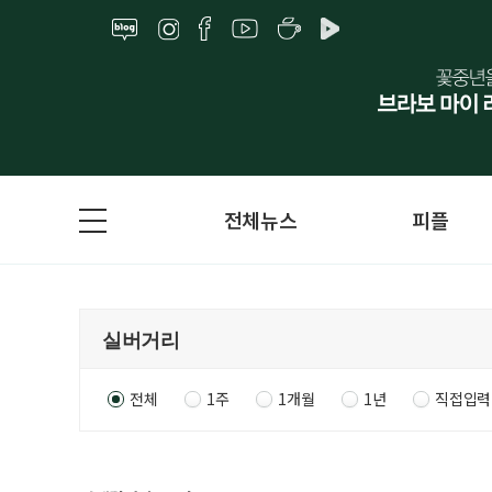
전체뉴스
피플
전체
1주
1개월
1년
직접입력