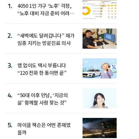
1.
4050 1인 가구 ‘노후’ 걱정,
“노후 대비 자금 준비 어려
워”
2.
“새벽에도 달려갑니다” 재가
임종 지키는 방문진료 의사
3.
앱 없이도 택시 부릅니다
“120 전화 한 통이면 끝”
4.
“50대 이후 만남, ‘지금의
삶’ 함께할 사람 찾는 것”
5.
마이클 잭슨은 어떤 존재였
을까