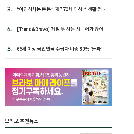
3.
“아침식사는 든든하게” 70세 이상 식생활 점수
가장 높아
4.
[Trend&Bravo] 거절 못 하는 시니어가 끊어야
할 행동 5
5.
65세 이상 국민연금 수급자 비중 80% ‘돌파’
브라보 추천뉴스