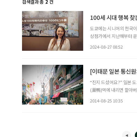
검색결과 총
2
건
100세 시대 행복 찾
도쿄에는 시니어의 천국이라
상점가에서 지난해부터 운영하는
에 내리면 모든 것이 편안
2024-08-27 08:52
수 있다. 스가모역 바로 
“진지 드셨어요?” 일본 
(巢鴨)역에 내리면 할아버
으로 움직이는 이상한 풍경
2014-08-25 10:35
른바 젊은이들의 거리로 