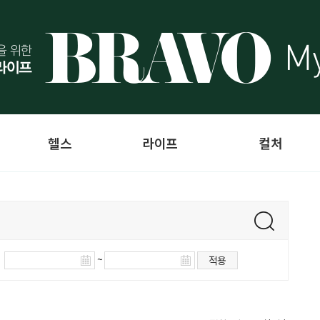
헬스
라이프
컬처
~
적용