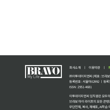
회사소개
ㅣ
이용약관
ㅣ
㈜이투데이피엔씨 (제호 : 브라보 마
등록번호 : 서울아02992 ㅣ 등록일자
ISSN : 2951-4681
이투데이피엔씨 임직원은 모두의
브라보 마이 라이프의 모든 콘텐
무단전재, 복사, 재배포, AI학습