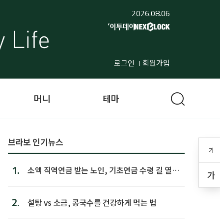
2026.08.06
로그인
회원가입
머니
테마
브라보 인기뉴스
가
1.
소액 직역연금 받는 노인, 기초연금 수령 길 열린
가
다
2.
설탕 vs 소금, 콩국수를 건강하게 먹는 법