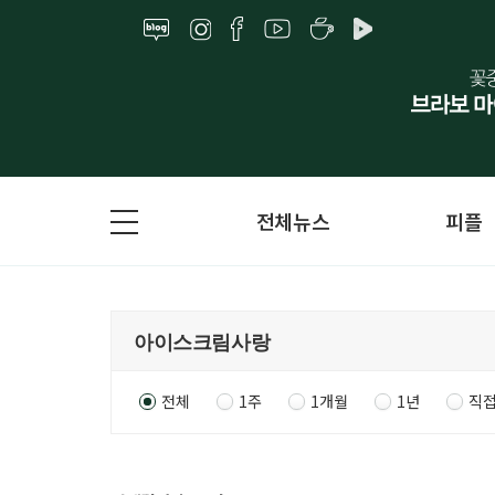
전체뉴스
피플
전체
1주
1개월
1년
직