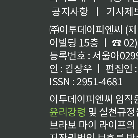
공지사항
ㅣ
기사제
㈜이투데이피엔씨 (제호
이빌딩 15층 ㅣ ☎ 02)
등록번호 : 서울아02992
인 : 김상우 ㅣ 편집인
ISSN : 2951-4681
이투데이피엔씨 임직원
윤리강령
및 실천규정을
브라보 마이 라이프의
저작권법의 보호를 받