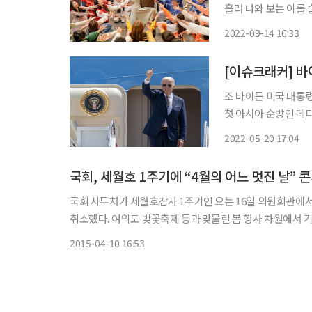
흘러 나와 보는 이를
의 이유로 아쉬움을 크게 남긴 결과물이다. 1
2022-09-14 16:33
마 월드타워에서 언론
[이슈크래커] 바
조 바이든 미국 대통령
첫 아시아 순방인 데다 첫
용기 에어포스원을 타
2022-05-20 17:04
국회, 세월호 1주기에 “4월의 어느 멋진 날” 콘
국회 사무처가 세월호참사 1주기인 오는 16일 의원회관에서
취소했다. 여의도 벚꽃축제 등과 맞물린 봄 행사 차원에서 
비판 여론이 일자 서둘러 취소한 것이다. 10일 국회에 따르
2015-04-10 16:53