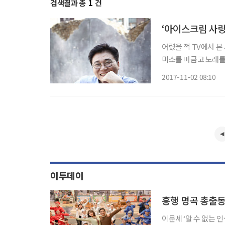
검색결과 총
1
건
‘아이스크림 사랑
어렸을 적 TV에서 본
미소를 머금고 노래를 
시 나타났다. 중후한
2017-11-02 08:10
어려울 정도다. 198
이투데이
흥행 명곡 총출
이문세 ‘알 수 없는 인