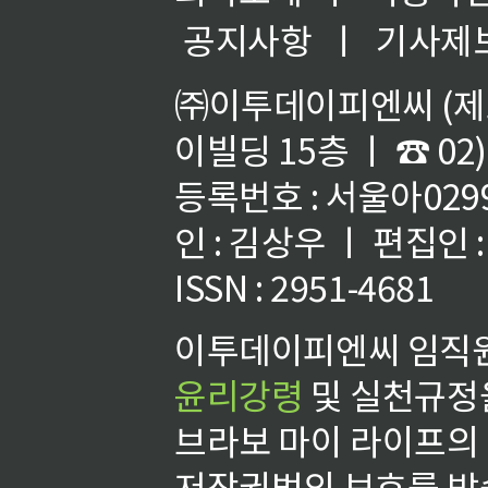
공지사항
ㅣ
기사제
㈜이투데이피엔씨 (제호
이빌딩 15층 ㅣ ☎ 02)
등록번호 : 서울아02992
인 : 김상우 ㅣ 편집인
ISSN : 2951-4681
이투데이피엔씨 임직원
윤리강령
및 실천규정을
브라보 마이 라이프의
저작권법의 보호를 받