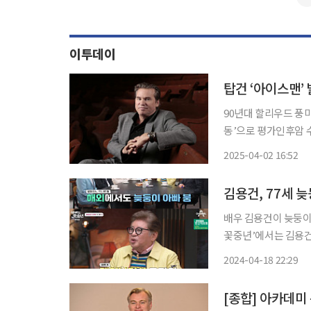
이투데이
탑건 ‘아이스맨’ 
90년대 할리우드 풍
동’으로 평가인후암 수술 후 작품서 AI 
서 ‘아이스맨’이라는
2025-04-02 16:52
김용건, 77세 
배우 김용건이 늦둥이 아들에 대한
꽃중년’에서는 김용건과 김
김용건에게 “대단하시다
2024-04-18 22:29
[종합] 아카데미