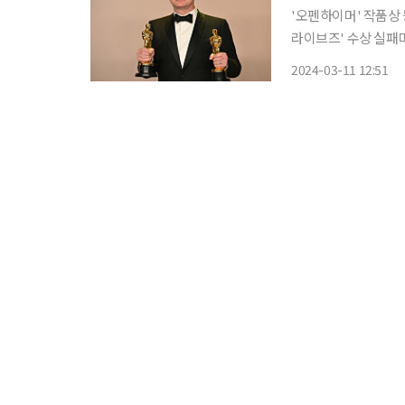
'오펜하이머' 작품상 
라이브즈' 수상 실패마이
이머'가 제96회 아
2024-03-11 12:51
연상ㆍ남우조연상ㆍ편집