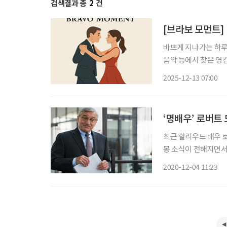
검색결과 총
2
건
[브라보 모먼트]
바쁘게 지나가는 하루 
음악 등에서 찾은 영감의 한순간
'프랭크(알 파치노)'
2025-12-13 07:00
일어나는 이야기입니다
‘명배우’ 로버트
최근 할리우드 배우 로
봉 소식이 전해지면서 
해탄의 세 방’으로 데
2020-12-04 11:23
우로서 영화사에 큰 