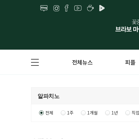
전체뉴스
피플
전체
1주
1개월
1년
직