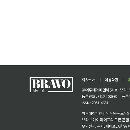
회사소개
ㅣ
이용약관
ㅣ
㈜이투데이피엔씨 (제호 : 브라보 마
등록번호 : 서울아02992 ㅣ 등록일자
ISSN : 2951-4681
이투데이피엔씨 임직원은 모두의
브라보 마이 라이프의 모든 콘텐
무단전재, 복사, 재배포, AI학습