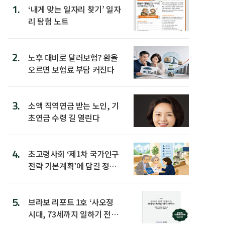
1.
‘내게 맞는 일자리 찾기’ 일자
리 탐험 노트
2.
노후 대비로 달러보험? 환율
오르면 보험료 부담 커진다
3.
소액 직역연금 받는 노인, 기
초연금 수령 길 열린다
4.
초고령사회 ‘제1차 국가인구
전략 기본계획’에 담길 정책
은
5.
브라보 리포트 1호 ‘사오정
시대, 73세까지 일하기 전략’