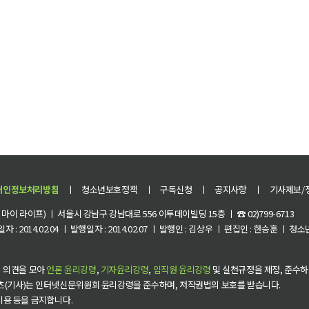
개인정보처리방침
ㅣ
청소년보호정책
ㅣ
구독신청
ㅣ
공지사항
ㅣ
기사제보/
이 라이프) ㅣ 서울시 강남구 강남대로 556 이투데이빌딩 15층 ㅣ ☎ 02)799-6713
 : 2014.02.04 ㅣ 발행일자 : 2014.02.07 ㅣ 발행인 : 김상우 ㅣ 편집인 : 한승훈 ㅣ
 의견을 모아
언론 윤리강령
,
기자윤리강령
,
임직원 윤리강령
및 실천규정을 제정, 준수하
츠(기사)는 인터넷신문위원회 윤리강령을 준수하며, 저작권법의 보호를 받습니다.
 이용 등을 금지합니다.