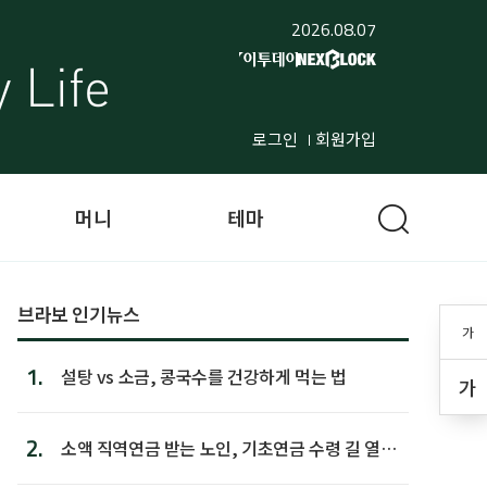
2026.08.07
로그인
회원가입
머니
테마
브라보 인기뉴스
가
1.
설탕 vs 소금, 콩국수를 건강하게 먹는 법
가
2.
소액 직역연금 받는 노인, 기초연금 수령 길 열린
다