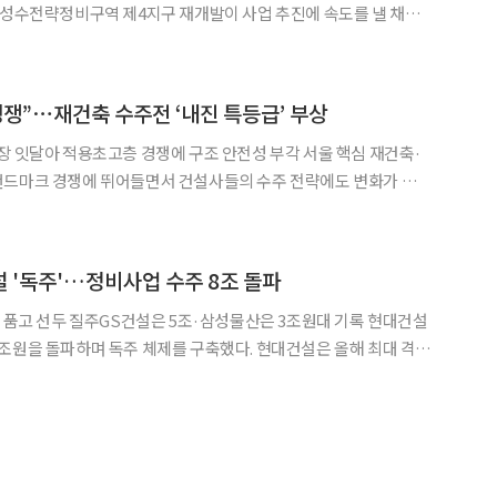
정 과정에서 불거진 입찰 지침 위반 사태가 일단락되면서다. 입찰에 참
은 향후 논란 소지가 있다고 판단한 제안들을 삭제하고 지침 위
경쟁”⋯재건축 수주전 ‘내진 특등급’ 부상
아 적용초고층 경쟁에 구조 안전성 부각 서울 핵심 재건축·
랜드마크 경쟁에 뛰어들면서 건설사들의 수주 전략에도 변화가 나타
 설계, 이주비 조건이 수주전의 핵심 경쟁 요소였다면 최근에는 내진
성능까지 전면에 내세우며 차별화에 나서는 모습이다. 14일 정비업계에 따르면 건설사들
 '독주'…정비사업 수주 8조 돌파
품고 선두 질주GS건설은 5조·삼성물산은 3조원대 기록 현대건설
조원을 돌파하며 독주 체제를 구축했다. 현대건설은 올해 최대 격전
서의 승리를 바탕으로 목동 등 다른 핵심지에서도 성과를 내며 8
년 연속 도시정비 수주 1위를 향한 발걸음을 재촉할 것으로 보인다. 31일 건설업계