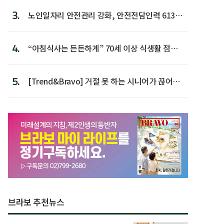
3.
노인일자리 안전관리 강화, 안전전담인력 613명
첫 배치
4.
“아침식사는 든든하게” 70세 이상 식생활 점수
가장 높아
5.
[Trend&Bravo] 거절 못 하는 시니어가 끊어야
할 행동 5
브라보 추천뉴스