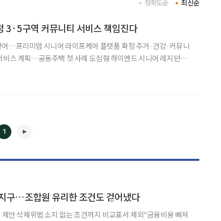
정확도순
최신순
정 3·5구역 커뮤니티 서비스 책임진다
맺어…프리미엄 시니어 라이프케어 플랫폼 확장 주거·건강·커뮤니
동주택 첫 사례 도심형 하이엔드 시니어 레지던스
비스 행보를 공동주택으로 넓혔다. 15일 더클래식500에 따
어 라이프케어 서비스 모델 개발 및 운영을 위한 업무
1
◀
▶
수4지구…조합원 유리한 조건도 걷어냈다
부 제안 삭제위법 소지 없는 조건까지 비교표서 제외"금융비용 빠져