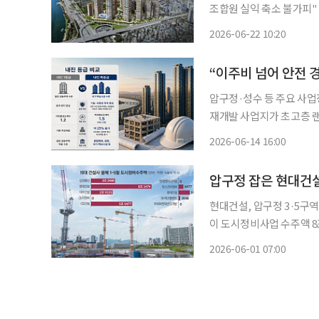
조합원 실익 축소 불가피" 성수전략정비구역 제4지구 재개발이 사업 추진에 속도를 낼 채비
를 하고 있다. 시공사 선
2026-06-22 10:20
여한 대우건설과 롯데건설
“이주비 넘어 안전 
압구정·성수 등 주요 사업장 잇달
재개발 사업지가 초고층 
나고 있다. 과거 브랜드와
2026-06-14 16:00
압구정 잡은 현대건설
현대건설, 압구정 3·5구역 
이 도시정비사업 수주액 8
지로 꼽히는 압구정5구역에
2026-06-01 07:00