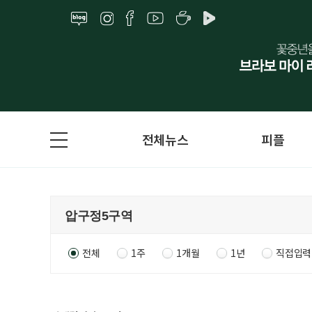
전체뉴스
피플
전체
1주
1개월
1년
직접입력