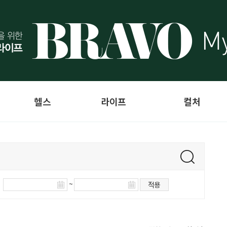
헬스
라이프
컬처
~
적용