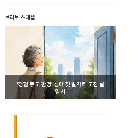
발간
브라보 스페셜
‘경험 無도 환영’ 생애 첫 일자리 도전 설
명서