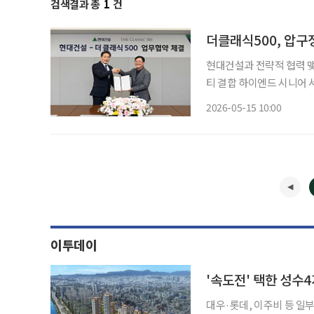
검색결과 총
1
건
더클래식500, 압구
현대건설과 전략적 협력 
티 결합 하이엔드 시니어 서비스 계획…공
‘더 클래식 500’이 라이프케어 서
2026-05-15 10:00
르면 최근 현대건설과 시니
이투데이
'속도전' 택한 성
대우·롯데, 이주비 등 일