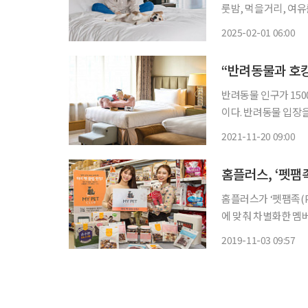
룻밤, 먹을거리, 여
곳에서 먹고 자고 즐기는 모든 걸 담습니다. 대
2025-02-01 06:00
불가 '원칙'서울 도심
“반려동물과 호캉
반려동물 인구가 15
이다. 반려동물 입장
지 갖추며 반려동물 인구 공략에 나섰다. 20일 
2021-11-20 09:00
스 수요를 잡기 위해
홈플러스, ‘펫팸족
홈플러스가 ‘펫팸족(Pet Family)’ 
에 맞춰 차별화한 멤버십
밝혔다. 홈플러스는 
2019-11-03 09:57
이 많아지면서 이번 