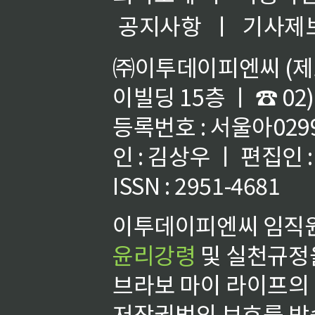
공지사항
ㅣ
기사제
㈜이투데이피엔씨 (제호
이빌딩 15층 ㅣ ☎ 02)
등록번호 : 서울아02992
인 : 김상우 ㅣ 편집인
ISSN : 2951-4681
이투데이피엔씨 임직원
윤리강령
및 실천규정을
브라보 마이 라이프의
저작권법의 보호를 받