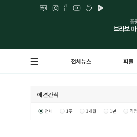
전체뉴스
피플
전체
1주
1개월
1년
직