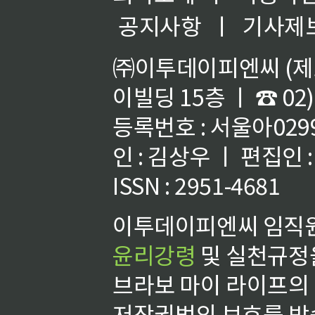
공지사항
ㅣ
기사제
㈜이투데이피엔씨 (제호
이빌딩 15층 ㅣ ☎ 02)
등록번호 : 서울아02992
인 : 김상우 ㅣ 편집인
ISSN : 2951-4681
이투데이피엔씨 임직원
윤리강령
및 실천규정을
브라보 마이 라이프의
저작권법의 보호를 받