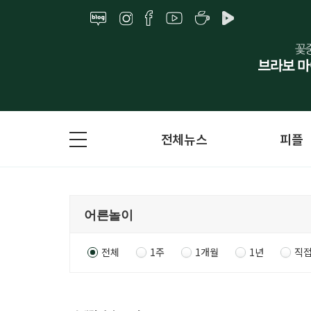
전체뉴스
피플
전체
1주
1개월
1년
직