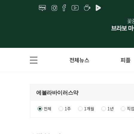
전체뉴스
피플
전체
1주
1개월
1년
직