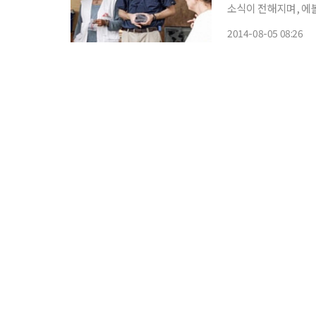
소식이 전해지며, 에볼라 치료에 
은 에볼라 바이러스에
2014-08-05 08:26
전돼 본국 송환이 가