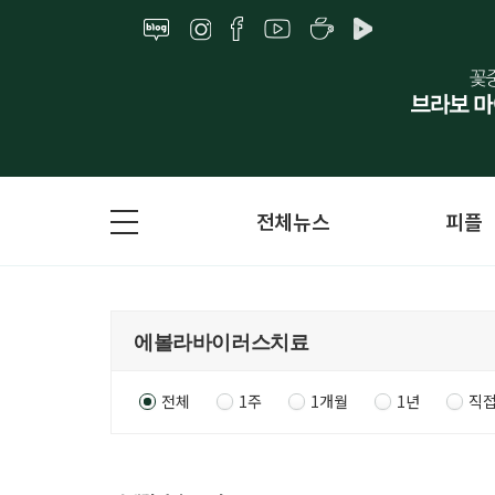
전체뉴스
피플
전체
1주
1개월
1년
직