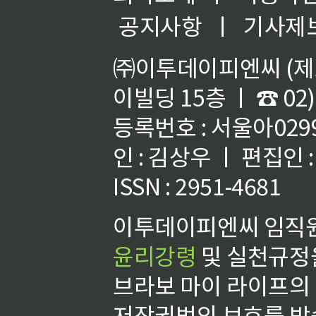
공지사항
ㅣ
기사제
㈜이투데이피엔씨 (제호
이빌딩 15층 ㅣ ☎ 02)
등록번호 : 서울아02992
인 : 김상우 ㅣ 편집인
ISSN : 2951-4681
이투데이피엔씨 임직원
윤리강령
및 실천규정을
브라보 마이 라이프의
저작권법의 보호를 받