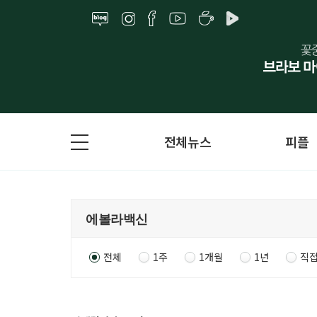
전체뉴스
피플
전체
1주
1개월
1년
직