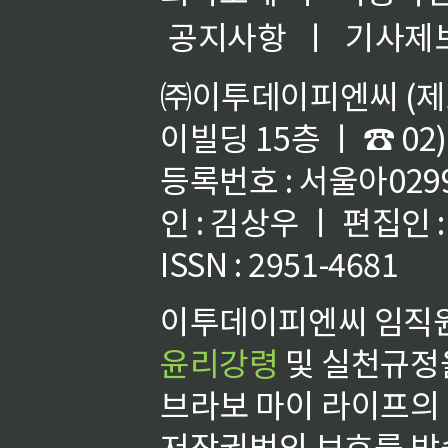
공지사항
ㅣ
기사제
㈜이투데이피엔씨 (제호
이빌딩 15층 ㅣ ☎ 02)
등록번호 : 서울아02992
인 : 김상우 ㅣ 편집인
ISSN : 2951-4681
이투데이피엔씨 임직원
윤리강령
및 실천규정을
브라보 마이 라이프의
저작권법의 보호를 받