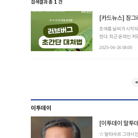
검색결과 총
1
건
[카드뉴스] 징그
초여름 날씨가 시작되면
띈다. 최근 온라인 커
붙는다”라며 불편을 
2025-06-26 08:00
(Lovebug)’로 
이투데이
[이투데이 말투
☆ 발타사르 그라시안 이모랄레스 명언 “불행은 눈