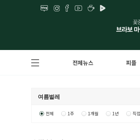
전체뉴스
피플
전체
1주
1개월
1년
직