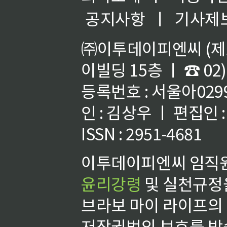
공지사항
ㅣ
기사제
㈜이투데이피엔씨 (제호
이빌딩 15층 ㅣ ☎ 02)
등록번호 : 서울아02992
인 : 김상우 ㅣ 편집인
ISSN : 2951-4681
이투데이피엔씨 임직원
윤리강령
및 실천규정을
브라보 마이 라이프의
저작권법의 보호를 받