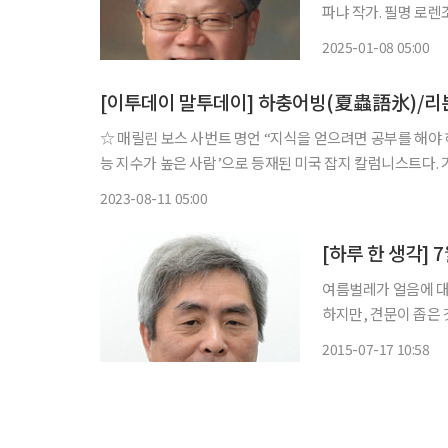
파냐 작가. 필명 로
다룬 유명한 소설 ‘비평가
2025-01-08 05:00
로 큰 성공을 거둔 뒤
[이투데이 말투데이] 하충어빙(夏蟲語氷)/리
☆ 매릴린 보스 사번트 명언 “지식을 얻으려면 공부를 해야 하고 지혜를 얻으려면 관찰을 해야 한다.” 기네스북에 ‘세계에서 가장 지
능 지수가 높은 사람’으로 등재된 미국 잡지 칼럼니스트다. 
을 풀고 질문에 답하는 퍼레이드 잡지에 선데이 칼럼인 ‘사번
2023-08-11 05:00
여름벌레가 얼음에 
하지만, 견문이 좁은 
데, 개구리와 하늘을
2015-07-17 10:58