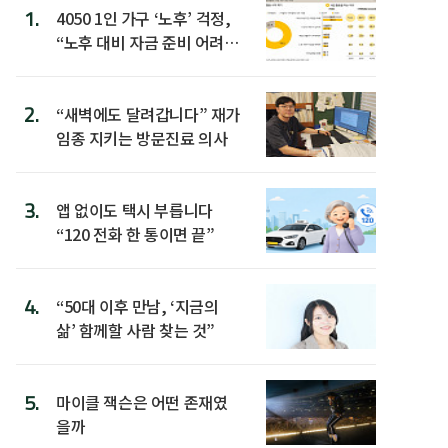
1.
4050 1인 가구 ‘노후’ 걱정,
“노후 대비 자금 준비 어려
워”
2.
“새벽에도 달려갑니다” 재가
임종 지키는 방문진료 의사
3.
앱 없이도 택시 부릅니다
“120 전화 한 통이면 끝”
4.
“50대 이후 만남, ‘지금의
삶’ 함께할 사람 찾는 것”
5.
마이클 잭슨은 어떤 존재였
을까