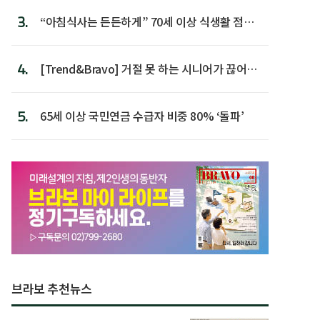
3.
“아침식사는 든든하게” 70세 이상 식생활 점수
가장 높아
4.
[Trend&Bravo] 거절 못 하는 시니어가 끊어야
할 행동 5
5.
65세 이상 국민연금 수급자 비중 80% ‘돌파’
브라보 추천뉴스