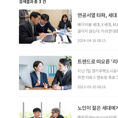
검색결과 총
3
건
연공서열 타파, 세대 
베이비붐 세대, X세대, M
끊이지 않는다. 이러한 대
불러오곤 한다. 기업에서는
2024-04-26 08:15
는 솔루션 중 하나가 ‘리
트렌드로 떠오른 '리
지난 7일 경기주택도시공사
위한 리버스 멘토링 프로그
MZ세대 스마트폰 어플리케
2023-09-20 08:16
노인이 젊은 세대에게
멘토링(Mentoring)