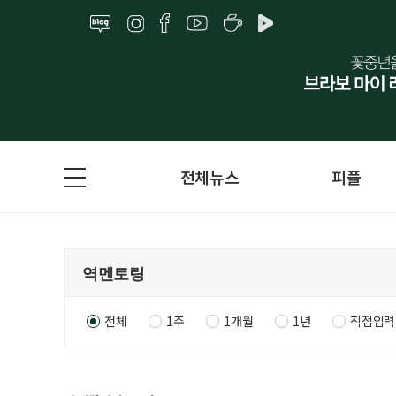
전체뉴스
피플
전체
1주
1개월
1년
직접입력