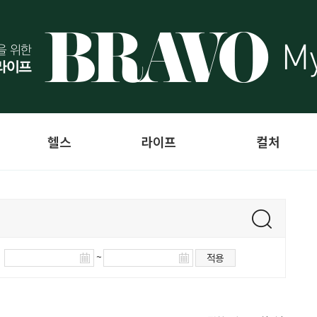
헬스
라이프
컬처
~
적용