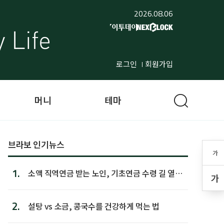
2026.08.06
로그인
회원가입
머니
테마
브라보 인기뉴스
가
1.
소액 직역연금 받는 노인, 기초연금 수령 길 열린
가
다
2.
설탕 vs 소금, 콩국수를 건강하게 먹는 법