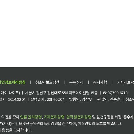
개인정보처리방침
ㅣ
청소년보호정책
ㅣ
구독신청
ㅣ
공지사항
ㅣ
기사제보/
이 라이프) ㅣ 서울시 강남구 강남대로 556 이투데이빌딩 15층 ㅣ ☎ 02)799-6713
 : 2014.02.04 ㅣ 발행일자 : 2014.02.07 ㅣ 발행인 : 김상우 ㅣ 편집인 : 한승훈 ㅣ
 의견을 모아
언론 윤리강령
,
기자윤리강령
,
임직원 윤리강령
및 실천규정을 제정, 준수하
츠(기사)는 인터넷신문위원회 윤리강령을 준수하며, 저작권법의 보호를 받습니다.
 이용 등을 금지합니다.