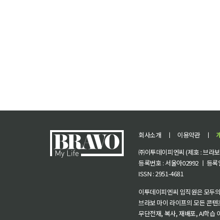
회사소개
ㅣ
이용약관
ㅣ
㈜이투데이피엔씨 (제호 : 브라보 마
등록번호 : 서울아02992 ㅣ 등록일자
ISSN : 2951-4681
이투데이피엔씨 임직원은 모두의
브라보 마이 라이프의 모든 콘텐
무단전재, 복사, 재배포, AI학습