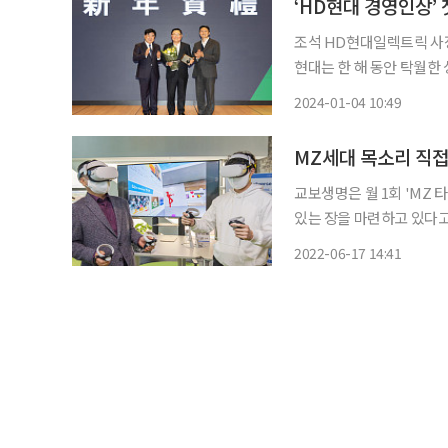
‘HD현대 경영인상’
조석 HD현대일렉트릭 사장이
현대는 한 해 동안 탁월한
첫 수상자로 조석 HD현대일렉트릭 
2024-01-04 10:49
일인 2일 경기도 성남시 
MZ세대 목소리 직접
교보생명은 월 1회 'MZ
있는 장을 마련하고 있다고 17일 밝혔다. 타운홀 미팅은 
로 만나 직급에 상관없이
2022-06-17 14:41