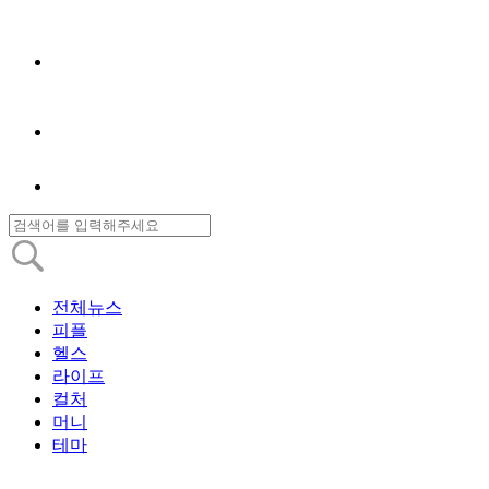
전체뉴스
피플
헬스
라이프
컬처
머니
테마