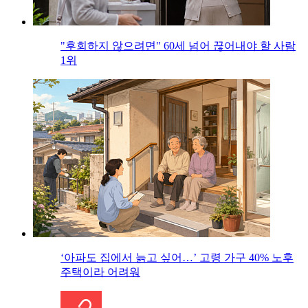
"후회하지 않으려면" 60세 넘어 끊어내야 할 사람
1위
‘아파도 집에서 늙고 싶어…’ 고령 가구 40% 노후
주택이라 어려워