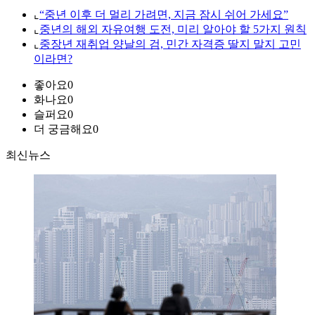
⌞
“중년 이후 더 멀리 가려면, 지금 잠시 쉬어 가세요”
⌞
중년의 해외 자유여행 도전, 미리 알아야 할 5가지 원칙
⌞
중장년 재취업 양날의 검, 민간 자격증 딸지 말지 고민
이라면?
좋아요
0
화나요
0
슬퍼요
0
더 궁금해요
0
최신뉴스