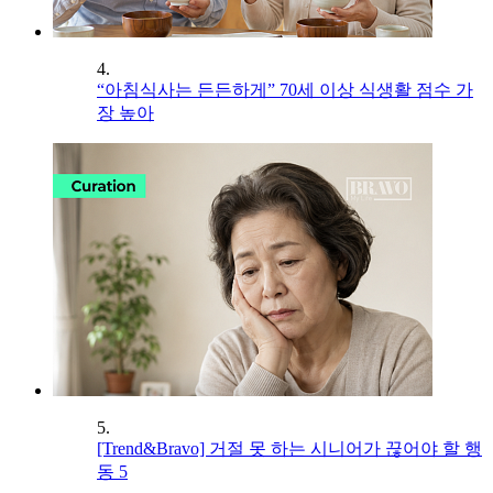
4.
“아침식사는 든든하게” 70세 이상 식생활 점수 가
장 높아
5.
[Trend&Bravo] 거절 못 하는 시니어가 끊어야 할 행
동 5