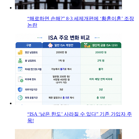
“해로하면 손해?” 8·3 세제개편에 ‘황혼이혼’ 조장
논란
“ISA ‘남은 한도’ 사라질 수 있다” 기존 가입자 주
목!