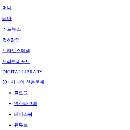
머니
테마
카드뉴스
컷&칼럼
브라보스페셜
브라보리포트
DIGITAL LIBRARY
50+ 시니어 신춘문예
블로그
인스타그램
페이스북
유튜브