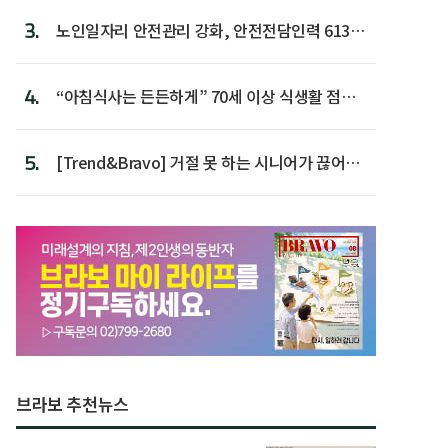
3.
노인일자리 안전관리 강화, 안전전담인력 613명
첫 배치
4.
“아침식사는 든든하게” 70세 이상 식생활 점수
가장 높아
5.
[Trend&Bravo] 거절 못 하는 시니어가 끊어야
할 행동 5
브라보 추천뉴스