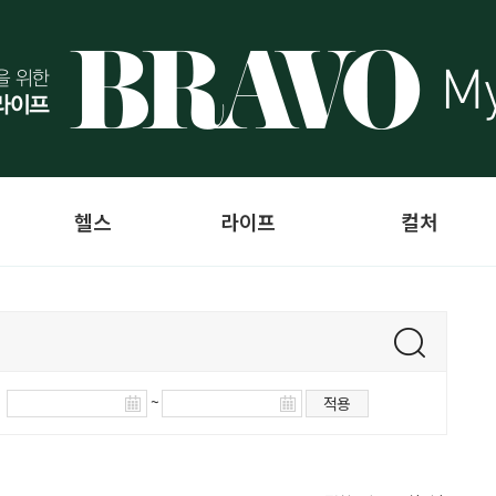
헬스
라이프
컬처
~
적용