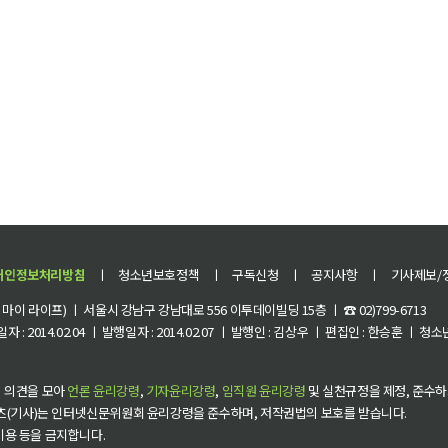
개인정보처리방침
ㅣ
청소년보호정책
ㅣ
구독신청
ㅣ
공지사항
ㅣ
기사제보/
이 라이프) ㅣ 서울시 강남구 강남대로 556 이투데이빌딩 15층 ㅣ ☎ 02)799-6713
 : 2014.02.04 ㅣ 발행일자 : 2014.02.07 ㅣ 발행인 : 김상우 ㅣ 편집인 : 한승훈 ㅣ
 의견을 모아
언론 윤리강령
,
기자윤리강령
,
임직원 윤리강령
및 실천규정을 제정, 준수하
츠(기사)는 인터넷신문위원회 윤리강령을 준수하며, 저작권법의 보호를 받습니다.
 이용 등을 금지합니다.