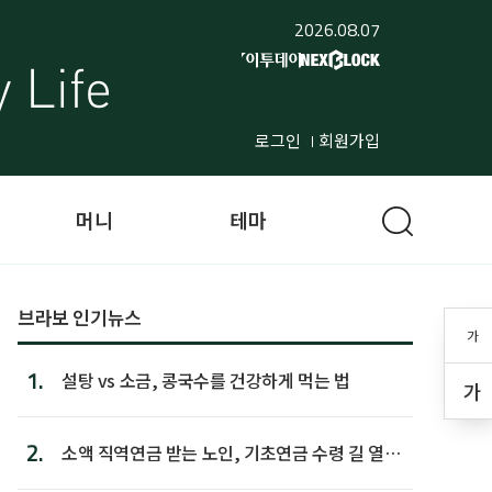
2026.08.07
로그인
회원가입
머니
테마
브라보 인기뉴스
가
1.
설탕 vs 소금, 콩국수를 건강하게 먹는 법
가
2.
소액 직역연금 받는 노인, 기초연금 수령 길 열린
다