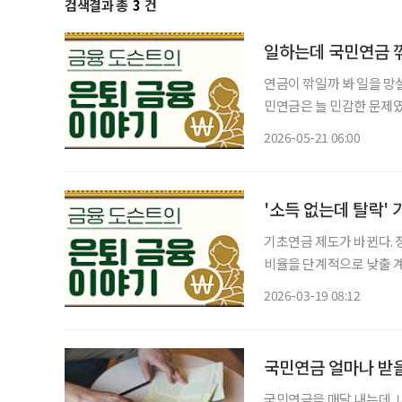
검색결과 총
3
건
일하는데 국민연금 깎
연금이 깎일까 봐 일을 망설였다면, 앞으로
민연금은 늘 민감한 문제였
까 걱정하는 경우가 많았기
2026-05-21 06:00
'소득 없는데 탈락' 
기초연금 제도가 바뀐다. 
비율을 단계적으로 낮출 계
15%, 2030년에는 10%까지 낮아질 전망이다. 
2026-03-19 08:12
있지만, 정작 은퇴자 커뮤
국민연금 얼마나 받을
국민연금을 매달 내는데, 