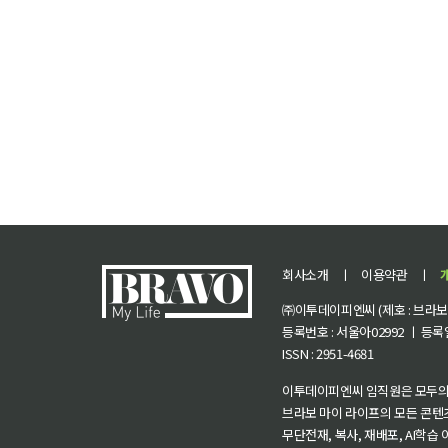
회사소개
ㅣ
이용약관
ㅣ
㈜이투데이피엔씨 (제호 : 브라보 마
등록번호 : 서울아02992 ㅣ 등록일자
ISSN : 2951-4681
이투데이피엔씨 임직원은 모두의
브라보 마이 라이프의 모든 콘텐
무단전재, 복사, 재배포, AI학습