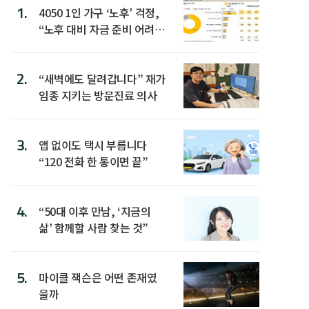
1.
4050 1인 가구 ‘노후’ 걱정,
“노후 대비 자금 준비 어려
워”
2.
“새벽에도 달려갑니다” 재가
임종 지키는 방문진료 의사
3.
앱 없이도 택시 부릅니다
“120 전화 한 통이면 끝”
4.
“50대 이후 만남, ‘지금의
삶’ 함께할 사람 찾는 것”
5.
마이클 잭슨은 어떤 존재였
을까