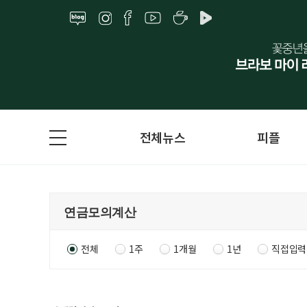
전체뉴스
피플
전체
1주
1개월
1년
직접입력