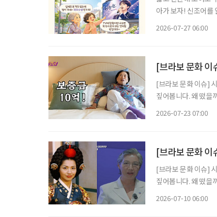
아가 보자! 신조어를
은 기운이 더해진다. 트로트 프로그램에서 본 가수를 응원하게 되고, 밤마다 AI와 대화를 나누
2026-07-27 06:00
다 보면 어느새 친구처
[브라보 문화 이
[브라보 문화 이슈] 
짚어봅니다. 왜 떴을까? 초고령사회에 실버타운을 향한 관심이 높아지는 가운데, 실버타운을
조명하는 미디어 콘텐츠
2026-07-23 07:00
원주인공’에서는 더 클
[브라보 문화 이
[브라보 문화 이슈] 
짚어봅니다. 왜 떴을까? 최근 박정숙 서울시여성가족재단 대표이사가 유튜브 채널 ‘조은주의
Q’에 출연하며 화제를
2026-07-10 06:00
깊은 인상을 남겼던 