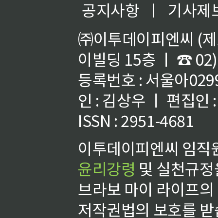
공지사항
ㅣ
기사제
㈜이투데이피엔씨 (제호
이빌딩 15층 ㅣ ☎ 02)
등록번호 : 서울아02992
인 : 김상우 ㅣ 편집인
ISSN : 2951-4681
이투데이피엔씨 임직원
윤리강령
및 실천규정을
브라보 마이 라이프의
저작권법의 보호를 받