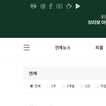
전체뉴스
피플
전체
1주
1개월
1년
직