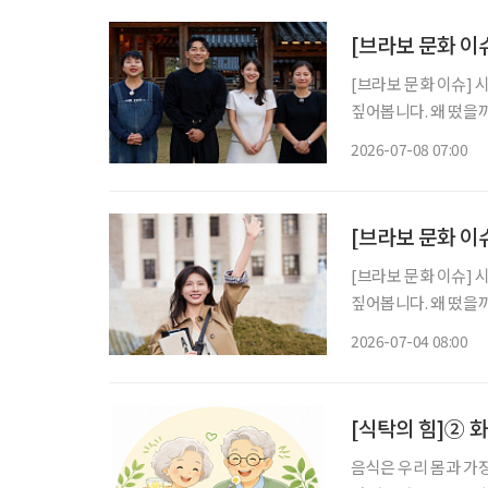
[브라보 문화 이
[브라보 문화 이슈] 
짚어봅니다. 왜 떴을까? 현재 SBS에서 방영 중인 예능 프로그램 '합숙맞선2'는 결혼을 원하
는 싱글 남녀 10명과
2026-07-08 07:00
을 담는다. 올해 초 
[브라보 문화 이슈
[브라보 문화 이슈] 
짚어봅니다. 왜 떴을까? 1978년생, 올해 48세인 배우 하지원이 대학교 신입생이 돼 화제다. 유
튜브 채널 '26학번 
2026-07-04 08:00
는 콘텐츠가 아니라 
[식탁의 힘]② 
음식은 우리 몸과 가