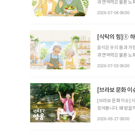
과 면역력은 물론 노
유튜브 채널을 통해 
2026-07-04 06:00
[식탁의 힘]① 
음식은 우리 몸과 가
과 면역력은 물론 노
유튜브 채널을 통해 
2026-07-03 06:00
[브라보 문화 이
[브라보 문화 이슈] 
짚어봅니다. 왜 떴을까? 가수 임영웅이 산골 생활에 나섰다. 지난 23일 첫 방송된 SBS 예능
‘산골총각 영웅’이 시
2026-06-27 08:00
팬층이 두터운 임영웅