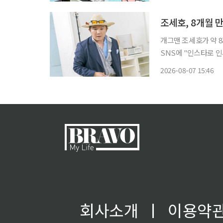
공연장. 응원봉만큼이
조세호, 8개월 
개그맨 조세호가 약 8개월 
SNS에 "인스타로 인
번 시즌도 재밌게 준
2026-08-07 15:46
다. 공개된 사진에는
회사소개
ㅣ
이용약