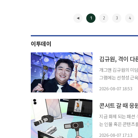
1
2
3
4
이투데이
김규원, 격이 다
개그맨 김규원의 미담이 많은 이들에
그램에는 선청성 근육병을
림을 통해 A씨는 자
2026-08-07 18:53
고 전했다. 
◀
콘서트 갈 때 응
지금 화제 되는 패션
는 인물 혹은 콘텐츠를 
대와 알파세대의 합성어)의 눈길
2026-08-07 17:13