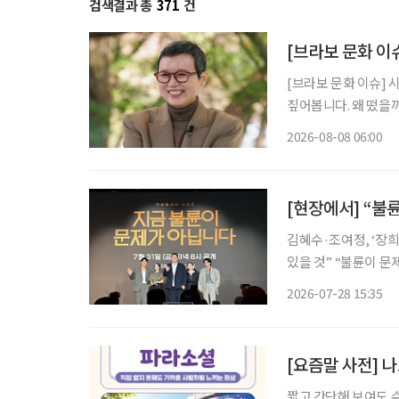
검색결과 총
371
건
[브라보 문화 이
[브라보 문화 이슈] 
짚어봅니다. 왜 떴을까? 유방암 투병을 겪고 지난해 방송에 복귀한 개그우먼 박미선이 더욱
단단해진 모습으로 대
2026-08-08 06:00
널에 출연한 그는 방
[현장에서] “불
김혜수·조여정, ‘장희빈’ 이후 24년 만에 
있을 것” “불륜이 문제가 아니라면 도대체 무엇이 문제일까?” 완벽해 보이던 두 가족의 일상
이 불륜설을 시작으로
2026-07-28 15:35
피 아래 욕망과 결핍
[요즘말 사전] 나
짧고 간단해 보여도 