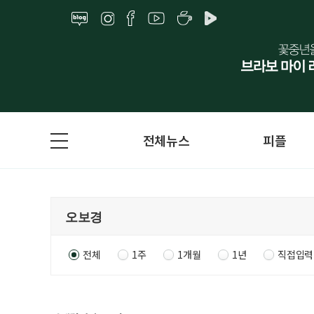
전체뉴스
피플
전체
1주
1개월
1년
직접입력