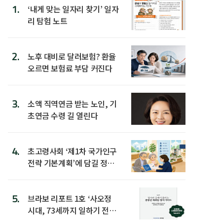
1.
‘내게 맞는 일자리 찾기’ 일자
리 탐험 노트
2.
노후 대비로 달러보험? 환율
오르면 보험료 부담 커진다
3.
소액 직역연금 받는 노인, 기
초연금 수령 길 열린다
4.
초고령사회 ‘제1차 국가인구
전략 기본계획’에 담길 정책
은
5.
브라보 리포트 1호 ‘사오정
시대, 73세까지 일하기 전략’