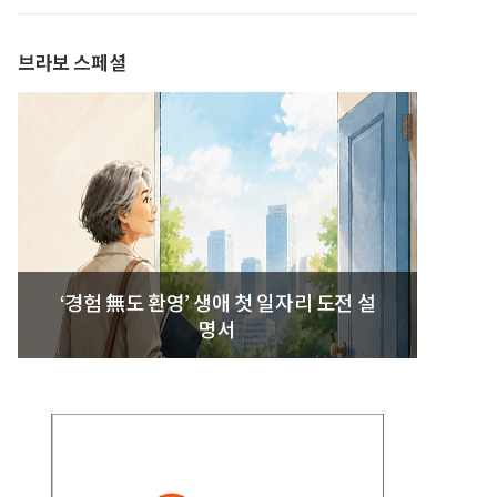
발간
브라보 스페셜
‘경험 無도 환영’ 생애 첫 일자리 도전 설
명서