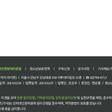
개인정보처리방침
ㅣ
청소년보호정책
ㅣ
구독신청
ㅣ
공지사항
ㅣ
기사제보/
이 라이프) ㅣ 서울시 강남구 강남대로 556 이투데이빌딩 15층 ㅣ ☎ 02)799-6713
 : 2014.02.04 ㅣ 발행일자 : 2014.02.07 ㅣ 발행인 : 김상우 ㅣ 편집인 : 한승훈 ㅣ
 의견을 모아
언론 윤리강령
,
기자윤리강령
,
임직원 윤리강령
및 실천규정을 제정, 준수하
츠(기사)는 인터넷신문위원회 윤리강령을 준수하며, 저작권법의 보호를 받습니다.
 이용 등을 금지합니다.