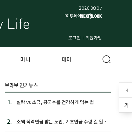
2026.08.07
로그인
회원가입
머니
테마
브라보 인기뉴스
가
1.
설탕 vs 소금, 콩국수를 건강하게 먹는 법
가
2.
소액 직역연금 받는 노인, 기초연금 수령 길 열린
다