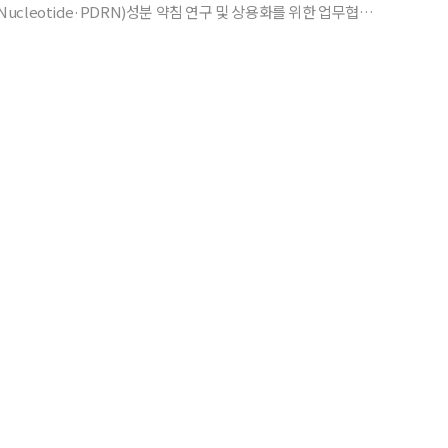
oNucleotide·PDRN)성분 약침 연구 및 상용화를 위한 업무협
 유사한 유전자
. 비스테로이드성 성분임에도 손상된 조직의 세포 재생을