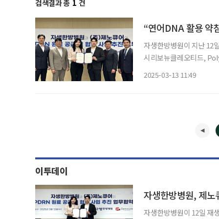
검색결과 총
1
건
“연어DNA 활용 약
자생한방병원이 지난 12일
시리보뉴클레오티드, PolyD
협약’을 체결했다고 13일
2025-03-13 11:49
터에서 이진호 자생한방병원
이투데이
자생한방병원, 제노큐
자생한방병원이 12일 재