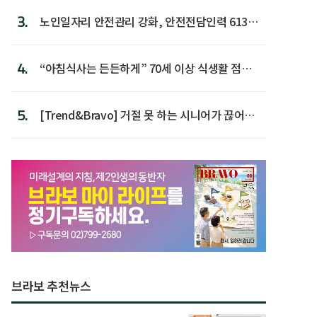
3.
노인일자리 안전관리 강화, 안전전담인력 613명
첫 배치
4.
“아침식사는 든든하게” 70세 이상 식생활 점수
가장 높아
5.
[Trend&Bravo] 거절 못 하는 시니어가 끊어야
할 행동 5
브라보 추천뉴스