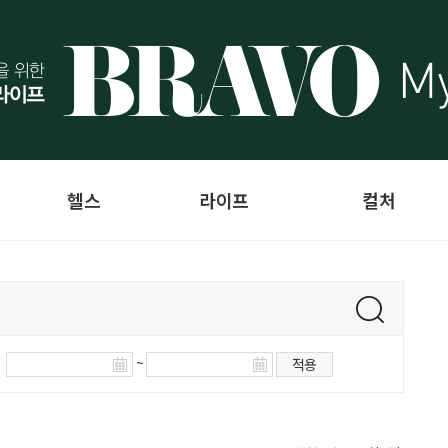
헬스
라이프
컬처
~
적용