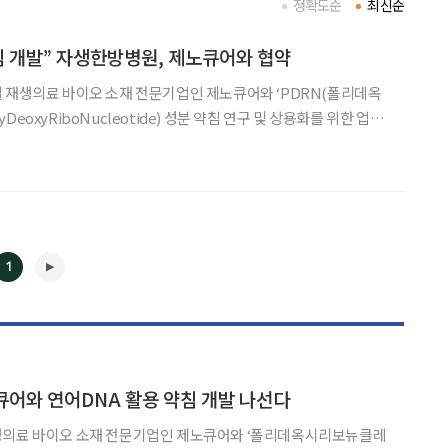
정확도순
최신순
침 개발” 자생한방병원, 제노큐어와 협약
 재생의료 바이오 소재 전문기업인 제노큐어와 ‘PDRN(폴리데옥
eoxyRiboNucleotide) 성분 약침 연구 및 상용화를 위한 업무
 밝혔다. 이번 협약식은 경기도 성남시에 위치한 자생메디바이오센
 병원장, 오보경 제노큐어 대표이사 등 양 기관 주요
1
◀
▶
어와 연어DNA 활용 약침 개발 나선다
생의료 바이오 소재 전문기업인 제노큐어와 ‘폴리데옥시리보뉴클레