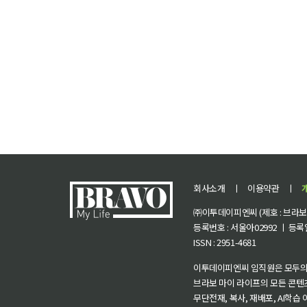
회사소개
ㅣ
이용약관
ㅣ
㈜이투데이피엔씨 (제호 : 브라보 마
등록번호 : 서울아02992 ㅣ 등록일자
ISSN : 2951-4681
이투데이피엔씨 임직원은 모두의
브라보 마이 라이프의 모든 콘텐
무단전재, 복사, 재배포, AI학습