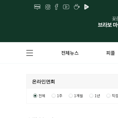
전체뉴스
피플
전체
1주
1개월
1년
직