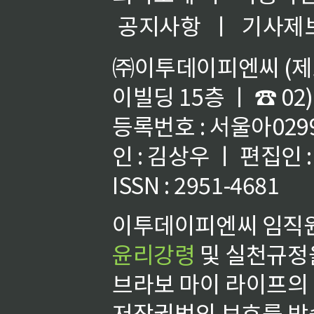
공지사항
ㅣ
기사제
㈜이투데이피엔씨 (제호
이빌딩 15층 ㅣ ☎ 02)
등록번호 : 서울아02992
인 : 김상우 ㅣ 편집인
ISSN : 2951-4681
이투데이피엔씨 임직원
윤리강령
및 실천규정을
브라보 마이 라이프의
저작권법의 보호를 받