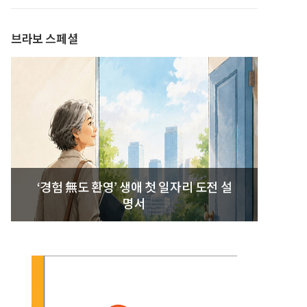
브라보 스페셜
‘경험 無도 환영’ 생애 첫 일자리 도전 설
명서