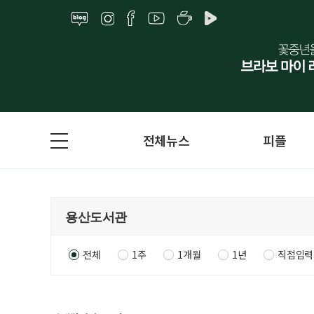
전체뉴스
피플
전체
1주
1개월
1년
직접입력