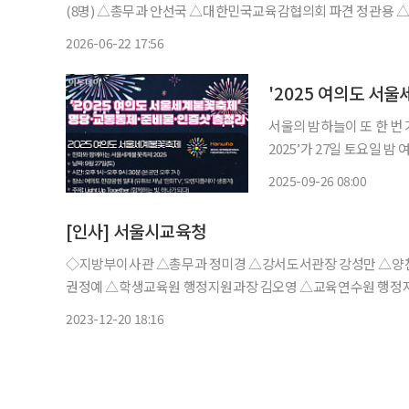
(8명) △총무과 안선국 △대한민국교육감협의회 파견 정관용 △평생진로교육국 평생교육과 박영숙 △교육행정국 학교지원과 위
유진 △학생교육원 행정지원과장 황금영 △교육연수원 행정지
2026-06-22 17:56
서울의 밤하늘이 또 한 번
2025’가 27일 토요일 밤 여의도 
Together(함께하는 빛
2025-09-26 08:00
연출에 이어, 한화가 준비한
[인사] 서울시교육청
◇지방부이사관 △총무과 정미경 △강서도서관장 강성만 △양천도서관장 김영학 ◇지방서기관 △총무과 국립국제교육원 파견
권정예 △학생교육원 행정지원과장 김오영 △교육연수원 행정
총무과 서울특별시교육협력관 파견 오종안 △기획조정실 정책
2023-12-20 18:16
김진승