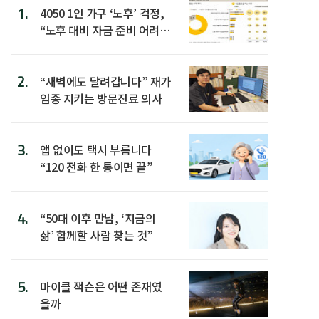
1.
4050 1인 가구 ‘노후’ 걱정,
“노후 대비 자금 준비 어려
워”
2.
“새벽에도 달려갑니다” 재가
임종 지키는 방문진료 의사
3.
앱 없이도 택시 부릅니다
“120 전화 한 통이면 끝”
4.
“50대 이후 만남, ‘지금의
삶’ 함께할 사람 찾는 것”
5.
마이클 잭슨은 어떤 존재였
을까