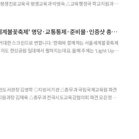
원과장 대변인 겸임 김구 △고척도서관장 현희정 △용산도서관장
'2025 여의도 서울세계불꽃축제' 명당·교통통제·준비물·인증샷 총정리 [그래픽 스토리]
 거대한 스크린으로 변합니다. ‘한화와 함께하는 서울세계불꽃축제
한강공원 일대에서 펼쳐지는데요. 올해 주제는 ‘Light Up
, 하나가 되다)’. 오후 7시 개막식을 시작으로 이탈리아와 캐나다팀의
 ‘골든 아워’ 불꽃이 등장할 예정이죠.
지원과장 김재욱 △총무과 전국시도교육감협의회 파견 오은정 △
기획관 이성수 △학생교육원 총무부장 장덕봉 △어린이도서관장