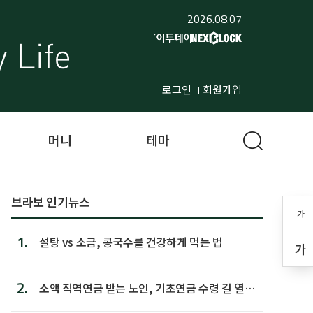
2026.08.07
로그인
회원가입
머니
테마
브라보 인기뉴스
가
1.
설탕 vs 소금, 콩국수를 건강하게 먹는 법
가
2.
소액 직역연금 받는 노인, 기초연금 수령 길 열린
다