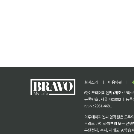
회사소개
ㅣ
이용약관
ㅣ
㈜이투데이피엔씨 (제호 : 브라보 마
등록번호 : 서울아02992 ㅣ 등록일자
ISSN : 2951-4681
이투데이피엔씨 임직원은 모두의
브라보 마이 라이프의 모든 콘텐
무단전재, 복사, 재배포, AI학습