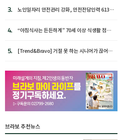
3.
노인일자리 안전관리 강화, 안전전담인력 613명
첫 배치
4.
“아침식사는 든든하게” 70세 이상 식생활 점수
가장 높아
5.
[Trend&Bravo] 거절 못 하는 시니어가 끊어야
할 행동 5
브라보 추천뉴스