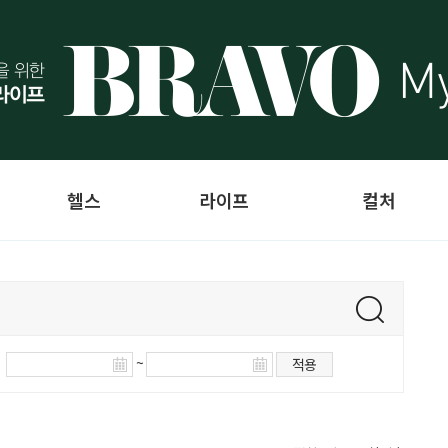
헬스
라이프
컬처
~
적용