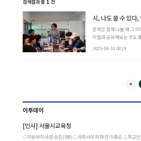
검색결과 총
1
건
시, 나도 쓸 수 있다
문학은 함께 나눌 때 그 
이들과 공유해보는 것도 좋
하거나, 시를 주제로 한 여정에 나서는 것도
2025-06-18 08:19
마실’ 도심 속 산책과 함께
이투데이
[인사] 서울시교육청
◇지방부이사관 승진(3명) △국회사무처 파견 이종오 △학교안전공제회 파견 고경춘 △강서도서관장 이종현 ◇지방서기관 승진