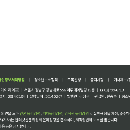
개인정보처리방침
ㅣ
청소년보호정책
ㅣ
구독신청
ㅣ
공지사항
ㅣ
기사제보/
이 라이프) ㅣ 서울시 강남구 강남대로 556 이투데이빌딩 15층 ㅣ ☎ 02)799-6713
 : 2014.02.04 ㅣ 발행일자 : 2014.02.07 ㅣ 발행인 : 김상우 ㅣ 편집인 : 한승훈 ㅣ
 의견을 모아
언론 윤리강령
,
기자윤리강령
,
임직원 윤리강령
및 실천규정을 제정, 준수하
츠(기사)는 인터넷신문위원회 윤리강령을 준수하며, 저작권법의 보호를 받습니다.
 이용 등을 금지합니다.