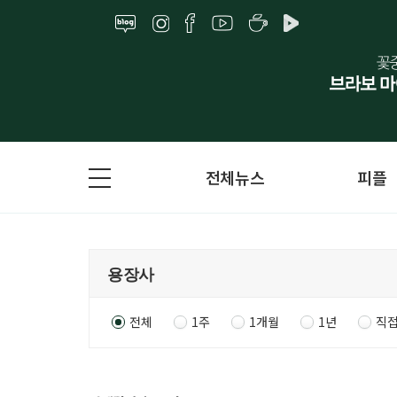
전체뉴스
피플
전체
1주
1개월
1년
직