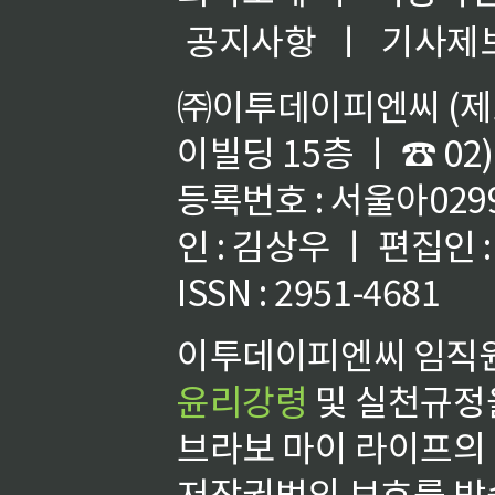
공지사항
ㅣ
기사제
㈜이투데이피엔씨 (제호
이빌딩 15층 ㅣ ☎ 02)
등록번호 : 서울아02992
인 : 김상우 ㅣ 편집인
ISSN : 2951-4681
이투데이피엔씨 임직원
윤리강령
및 실천규정을
브라보 마이 라이프의
저작권법의 보호를 받