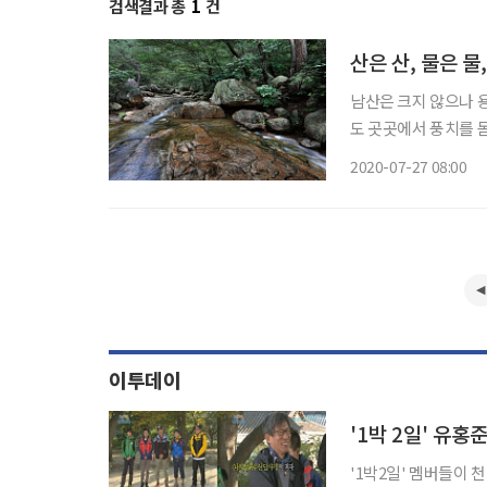
검색결과 총
1
건
산은 산, 물은 물
남산은 크지 않으나 
도 곳곳에서 풍치를 
장골을 탐승한다. 용
2020-07-27 08:00
이투데이
'1박 2일' 유
'1박2일' 멤버들이 천년고도