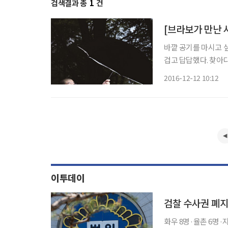
검색결과 총
1
건
[브라보가 만난 
바깥 공기를 마시고 싶
겁고 답답했다. 찾아다
석양이 스며들다 온몸
2016-12-12 10:12
아 있다. 그는 미래의
이투데이
화우 8명·율촌 6명·