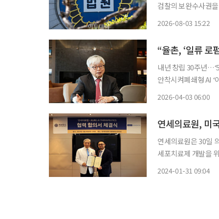
검찰의 보완수사권을 
직 경찰’ 영입에 앞다
2026-08-03 15:22
달아 채용하고, 하반
“율촌, ‘일류 
내년 창립 30주년…‘
안착시켜폐쇄형 AI 
사람”“훌륭한 파트너, 고객 
2026-04-03 06:00
위해 ‘퍼스트 프런티
연세의료원, 미
연세의료원은 30일 
세포치료제 개발을 위한 협력
윤동섭 의료원장, 이
2024-01-31 09:04
진단장, 큐어 에이아
괄 등이