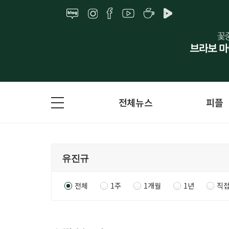
전체뉴스
피플
전체
1주
1개월
1년
직