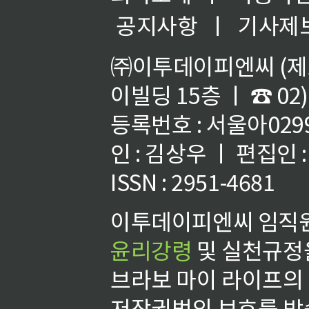
공지사항
ㅣ
기사제
㈜이투데이피엔씨 (제호
이빌딩 15층 ㅣ ☎ 02)
등록번호 : 서울아02992
인 : 김상우 ㅣ 편집인
ISSN : 2951-4681
이투데이피엔씨 임직원
윤리강령
및 실천규정을
브라보 마이 라이프의
저작권법의 보호를 받