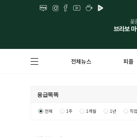
전체뉴스
피플
전체
1주
1개월
1년
직