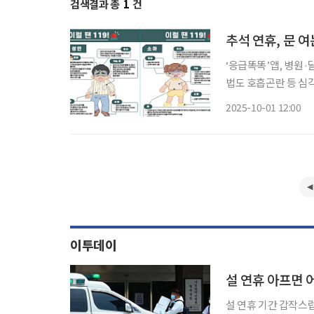
검색결과 총
1
건
추석 연휴, 문 
‘응급똑똑’앱, 병원·
법도 호흡곤란 등 심각한 증상 때는 즉시
기관 이용 방법을 미리 숙지할 필요가 있다. 
2025-10-01 12:00
이투데이
설 연휴 아프면 
설 연휴 기간 갑작스