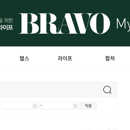
헬스
라이프
컬처
~
적용