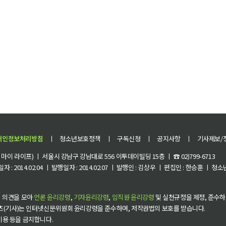
개인정보처리방침
ㅣ
청소년보호정책
ㅣ
구독신청
ㅣ
공지사항
ㅣ
기사제보/
이 라이프) ㅣ 서울시 강남구 강남대로 556 이투데이빌딩 15층 ㅣ ☎ 02)799-6713
 : 2014.02.04 ㅣ 발행일자 : 2014.02.07 ㅣ 발행인 : 김상우 ㅣ 편집인 : 한승훈 ㅣ
 의견을 모아
언론 윤리강령
,
기자윤리강령
,
임직원 윤리강령
및 실천규정을 제정, 준수하
츠(기사)는 인터넷신문위원회 윤리강령을 준수하며, 저작권법의 보호를 받습니다.
 이용 등을 금지합니다.