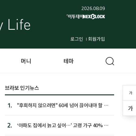
2026.08.09
로그인
회원가입
머니
테마
브라보 인기뉴스
가
1.
"후회하지 않으려면" 60세 넘어 끊어내야 할 사
가
람 1위
2.
‘아파도 집에서 늙고 싶어…’ 고령 가구 40% 노
후 주택이라 어...