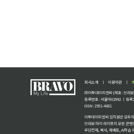
회사소개
ㅣ
이용약관
ㅣ
㈜이투데이피엔씨 (제호 : 브라보 마
등록번호 : 서울아02992 ㅣ 등록일자
ISSN : 2951-4681
이투데이피엔씨 임직원은 모두의
브라보 마이 라이프의 모든 콘텐
무단전재, 복사, 재배포, AI학습