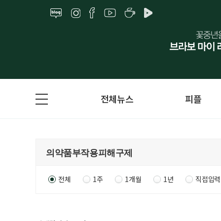
전체뉴스
피플
전체
1주
1개월
1년
직접입력