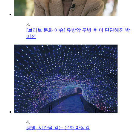
3.
[브라보 문화 이슈] 유방암 투병 후 더 단단해진 박
미선
4.
광명, 시간을 걷는 문화 마실길