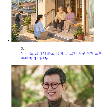
2.
‘아파도 집에서 늙고 싶어…’ 고령 가구 40% 노후
주택이라 어려워