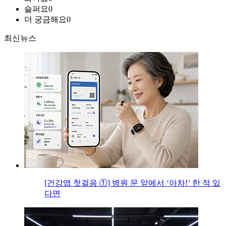
슬퍼요
0
더 궁금해요
0
최신뉴스
[건강앱 첫걸음 ①] 병원 문 앞에서 ‘아차!’ 한 적 있
다면