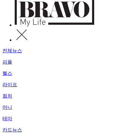
전체뉴스
피플
헬스
라이프
컬처
머니
테마
카드뉴스