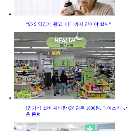
“SNS 영양제 광고, 어디까지 믿어야 할까”
[건기식 소비 새바람 ②] 단돈 1000원, 다이소가 낮
춘 문턱