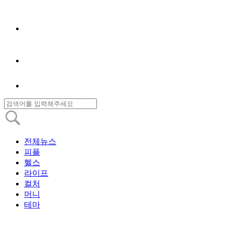
전체뉴스
피플
헬스
라이프
컬처
머니
테마