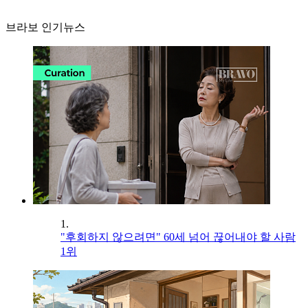
브라보 인기뉴스
1.
"후회하지 않으려면" 60세 넘어 끊어내야 할 사람
1위