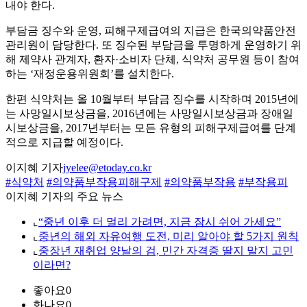
내야 한다.
부담금 징수와 운영, 피해구제급여의 지급은 한국의약품안전
관리원이 담당한다. 또 징수된 부담금을 투명하게 운영하기 위
해 제약사 관계자, 환자·소비자 단체, 식약처 공무원 등이 참여
하는 ‘재정운용위원회’를 설치한다.
한편 식약처는 올 10월부터 부담금 징수를 시작하며 2015년에
는 사망일시보상금을, 2016년에는 사망일시보상금과 장애일
시보상금을, 2017년부터는 모든 유형의 피해구제급여를 단계
적으로 지급할 예정이다.
이지혜 기자
jyelee@etoday.co.kr
#식약처
#의약품부작용피해구제
#의약품부작용
#부작용피
이지혜 기자의 주요 뉴스
⌞
“중년 이후 더 멀리 가려면, 지금 잠시 쉬어 가세요”
⌞
중년의 해외 자유여행 도전, 미리 알아야 할 5가지 원칙
⌞
중장년 재취업 양날의 검, 민간 자격증 딸지 말지 고민
이라면?
좋아요
0
화나요
0