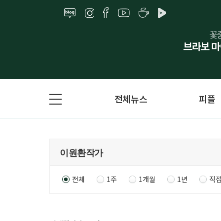
전체뉴스
피플
전체
1주
1개월
1년
직