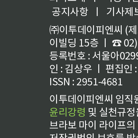
공지사항
ㅣ
기사제
㈜이투데이피엔씨 (제호
이빌딩 15층 ㅣ ☎ 02)
등록번호 : 서울아02992
인 : 김상우 ㅣ 편집인
ISSN : 2951-4681
이투데이피엔씨 임직원
윤리강령
및 실천규정을
브라보 마이 라이프의
저작권법의 보호를 받