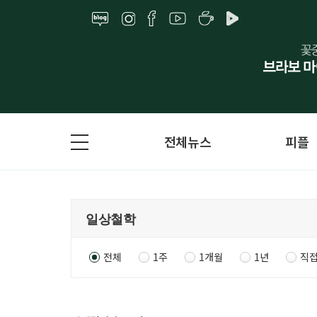
전체뉴스
피플
전체
1주
1개월
1년
직