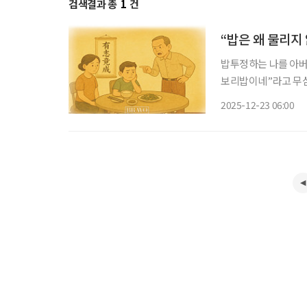
검색결과 총
1
건
“밥은 왜 물리지
밥투정하는 나를 아버지
보리밥이네”라고 무심결
아버지는 숟가락을 빼
2025-12-23 06:00
그릇 부딪는 소리도 못