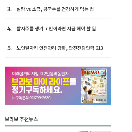
3.
설탕 vs 소금, 콩국수를 건강하게 먹는 법
4.
팔자주름 생겨 고민이라면 지금 해야 할 일
5.
노인일자리 안전관리 강화, 안전전담인력 613명
첫 배치
브라보 추천뉴스