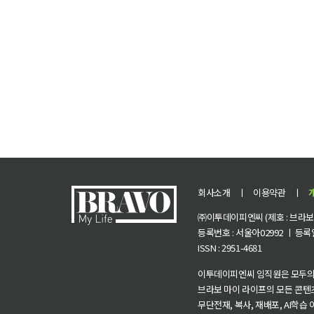
회사소개
ㅣ
이용약관
ㅣ
㈜이투데이피엔씨 (제호 : 브라보 마
등록번호 : 서울아02992 ㅣ 등록일자
ISSN : 2951-4681
이투데이피엔씨 임직원은 모두의
브라보 마이 라이프의 모든 콘텐
무단전재, 복사, 재배포, AI학습