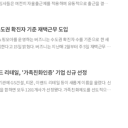
 게임사들은 여전히 자율출근제를 적용하며 유동적으로 출근을 결정
떤 시스템을 적용하든 각 방식의 장점을 최대한 살려 신작 출시에 박
차를 가하고, 경쟁력을 확보한다는 방침이다. 21일 업계에 따르면 3N(엔씨소프트ㆍ넥슨ㆍ
수도권 확진자 기준 재택근무 도입
쇼핑모아를 운영하는 버즈니는 수도권 확진자 수를 기준으로 한 새
한다고 15일 밝혔다. 버즈니는 지난해 2월부터 주 5일 재택근무 및
. 이번 제도 도입을 통해 버즈니는 구성원의 주요 거점인 수도권
기준으로 총 4단계의 출근 정책 기준을 마련했다. 버즈니 관
 리테일, '가족친화인증' 기업 신규 선정
관에 GS건설, 티몬, 이랜드 리테일 등이 새롭게 이름을 올렸다. 신
관을 합하면 모두 1201개사가 선정됐다. 가족친화제도를 선도적으로
부는 17일 오후 3시 서울 중구 대한상
2018년도 가족친화인증 및 정부포상 수여식'을