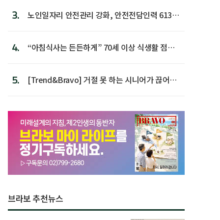
3.
노인일자리 안전관리 강화, 안전전담인력 613명
첫 배치
4.
“아침식사는 든든하게” 70세 이상 식생활 점수
가장 높아
5.
[Trend&Bravo] 거절 못 하는 시니어가 끊어야
할 행동 5
브라보 추천뉴스