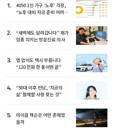
1.
4050 1인 가구 ‘노후’ 걱정,
“노후 대비 자금 준비 어려
워”
2.
“새벽에도 달려갑니다” 재가
임종 지키는 방문진료 의사
3.
앱 없이도 택시 부릅니다
“120 전화 한 통이면 끝”
4.
“50대 이후 만남, ‘지금의
삶’ 함께할 사람 찾는 것”
5.
마이클 잭슨은 어떤 존재였
을까