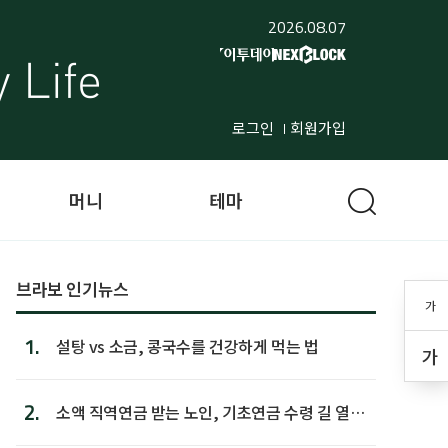
2026.08.07
로그인
회원가입
머니
테마
브라보 인기뉴스
가
1.
설탕 vs 소금, 콩국수를 건강하게 먹는 법
가
2.
소액 직역연금 받는 노인, 기초연금 수령 길 열린
다