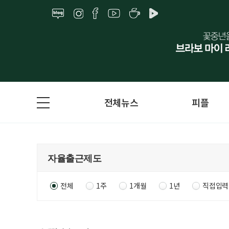
전체뉴스
피플
전체
1주
1개월
1년
직접입력