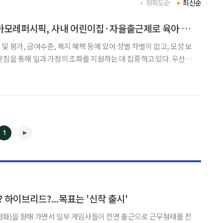
정확도순
최신순
[일하기 좋은 기업] 아모레퍼시픽, 사내 어린이집·자율출근제로 육아 고민 끝
 평가, 급여수준, 복지 혜택 등에 있어 성별 차별이 없고, 모성 보
을 통해 일과 가정의 조화를 지원하는 데 집중하고 있다. 우선 서
 보육시설(아모레퍼시픽 어린이집)과 전국 9개 사업장에 여성전용휴
 자기계발 및 육아 편의를 위한 자율출퇴근제도 ‘
1
◀
▶
 하이브리드?...목표는 '신작 출시'
화)을 향해 가면서 일부 게임사들이 전면 출근으로 근무형태를 전