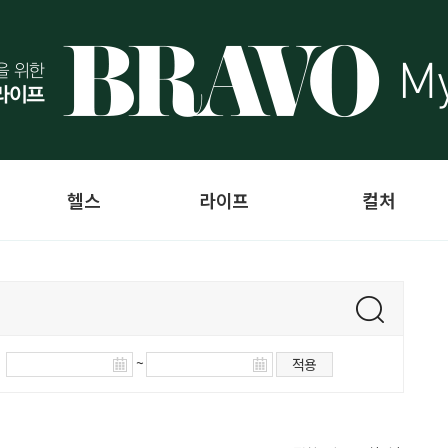
헬스
라이프
컬처
~
적용