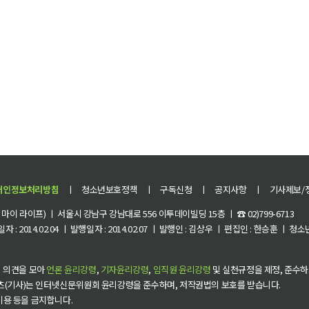
개인정보처리방침
ㅣ
청소년보호정책
ㅣ
구독신청
ㅣ
공지사항
ㅣ
기사제보/
이 라이프) ㅣ 서울시 강남구 강남대로 556 이투데이빌딩 15층 ㅣ ☎ 02)799-6713
 : 2014.02.04 ㅣ 발행일자 : 2014.02.07 ㅣ 발행인 : 김상우 ㅣ 편집인 : 한승훈 ㅣ
 의견을 모아
언론 윤리강령
,
기자윤리강령
,
임직원 윤리강령
및 실천규정을 제정, 준수하
츠(기사)는 인터넷신문위원회 윤리강령을 준수하며, 저작권법의 보호를 받습니다.
 이용 등을 금지합니다.