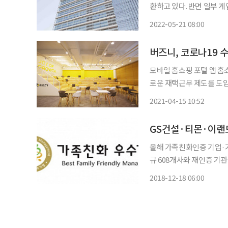
환하고 있다. 반면 일부
하고 있다. 게임업계는 어
2022-05-21 08:00
버즈니, 코로나19 
모바일 홈쇼핑 포털 앱 홈
로운 재택근무 제도를 도입
자율출근제도를 운영 중이다
2021-04-15 10:52
의 주간 평균 확진자 수를 
GS건설·티몬·이랜드
올해 가족친화인증 기업·기
규 608개사와 재인증 기
운영해 온 19개 기관은 우수기관으로 뽑혔다. 여성가족
2018-12-18 06:00
공회의소 국제회의장에서 '