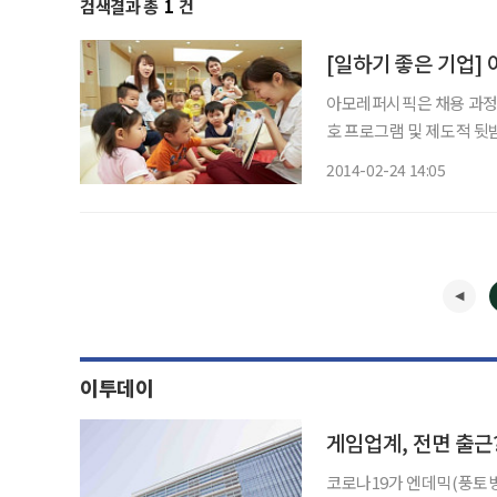
검색결과 총
1
건
아모레퍼시픽은 채용 과정 및
호 프로그램 및 제도적 뒷받침
울 본사 등 3곳에 직장내
2014-02-24 14:05
게실을 마련하고, 직원들의
이투데이
게임업계, 전면 출근?
코로나19가 엔데믹(풍토병