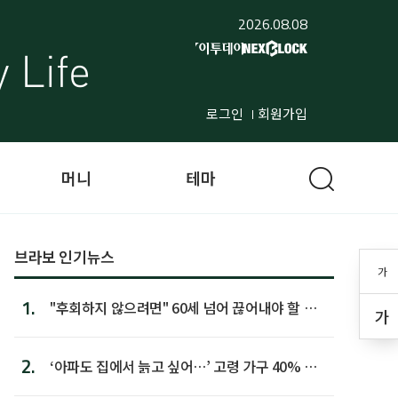
2026.08.08
로그인
회원가입
머니
테마
브라보 인기뉴스
가
1.
"후회하지 않으려면" 60세 넘어 끊어내야 할 사
가
람 1위
2.
‘아파도 집에서 늙고 싶어…’ 고령 가구 40% 노
후 주택이라 어...