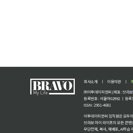
회사소개
ㅣ
이용약관
ㅣ
㈜이투데이피엔씨 (제호 : 브라보 마
등록번호 : 서울아02992 ㅣ 등록일자
ISSN : 2951-4681
이투데이피엔씨 임직원은 모두의
브라보 마이 라이프의 모든 콘텐
무단전재, 복사, 재배포, AI학습