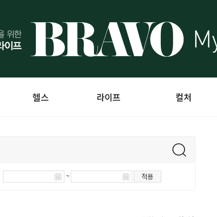
헬스
라이프
컬처
~
적용