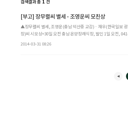
검색결과 총
1
건
[부고] 장무렬씨 별세 - 조영운씨 모친상
▲장무렬씨 별세, 조영운(충남 덕산중 교감)ㆍ재우(한국일보 
장)씨 시모상=30일 오전 충남 온양장례식장, 발인 1일 오전, 041-5
2014-03-31 08:26