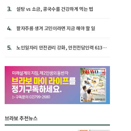
3.
설탕 vs 소금, 콩국수를 건강하게 먹는 법
4.
팔자주름 생겨 고민이라면 지금 해야 할 일
5.
노인일자리 안전관리 강화, 안전전담인력 613명
첫 배치
브라보 추천뉴스