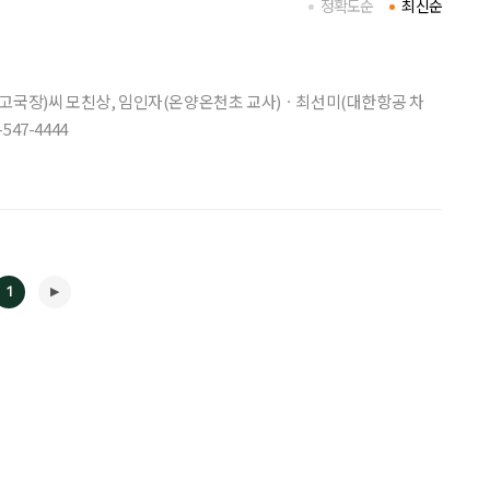
정확도순
최신순
광고국장)씨 모친상, 임인자(온양온천초 교사)ㆍ최선미(대한항공 차
47-4444
1
◀
▶