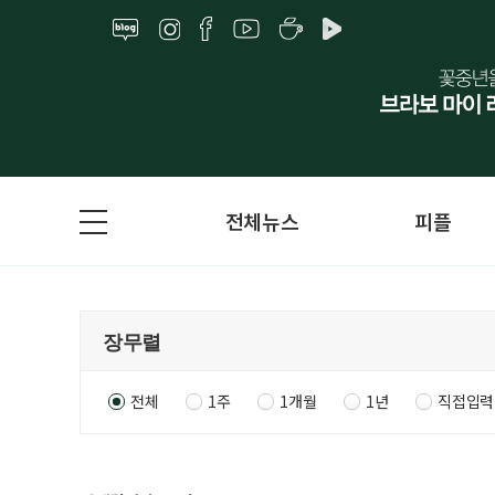
전체뉴스
피플
전체
1주
1개월
1년
직접입력