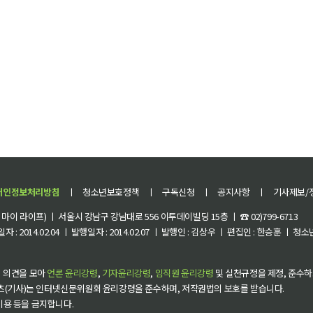
개인정보처리방침
ㅣ
청소년보호정책
ㅣ
구독신청
ㅣ
공지사항
ㅣ
기사제보/
이 라이프) ㅣ 서울시 강남구 강남대로 556 이투데이빌딩 15층 ㅣ ☎ 02)799-6713
 : 2014.02.04 ㅣ 발행일자 : 2014.02.07 ㅣ 발행인 : 김상우 ㅣ 편집인 : 한승훈 ㅣ
 의견을 모아
언론 윤리강령
,
기자윤리강령
,
임직원 윤리강령
및 실천규정을 제정, 준수하
츠(기사)는 인터넷신문위원회 윤리강령을 준수하며, 저작권법의 보호를 받습니다.
 이용 등을 금지합니다.