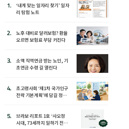
1.
‘내게 맞는 일자리 찾기’ 일자
리 탐험 노트
2.
노후 대비로 달러보험? 환율
오르면 보험료 부담 커진다
3.
소액 직역연금 받는 노인, 기
초연금 수령 길 열린다
4.
초고령사회 ‘제1차 국가인구
전략 기본계획’에 담길 정책
은
5.
브라보 리포트 1호 ‘사오정
시대, 73세까지 일하기 전략’