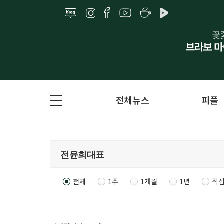
전체뉴스
피플
전체
1주
1개월
1년
직