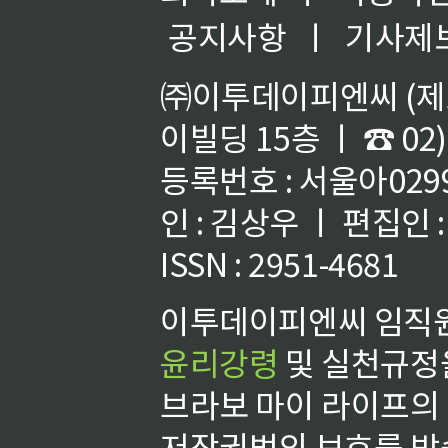
공지사항
ㅣ
기사제
㈜이투데이피엔씨 (제호
이빌딩 15층 ㅣ ☎ 02)
등록번호 : 서울아02992
인 : 김상우 ㅣ 편집인
ISSN : 2951-4681
이투데이피엔씨 임직원
윤리강령
및 실천규정을
브라보 마이 라이프의
저작권법의 보호를 받