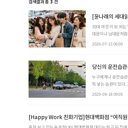
검색결과 총
3
건
[윤나래의 세대읽
30대 여성 이 모 씨
대문이나 남대문처럼 
인 쇼핑을 주로 이용했
2026-07-13 06:00
친구들과도 ‘시장 한
당신의 운전습관
누구에게나 운전습관이 
득 넣는 습관이 있다.
기판 바늘이 반 이하로
2020-09-18 09:05
운전할 때의 사건 때문
[Happy Work 친화기업]현대백화점 “여직
혼자 살고 있는 송효정(30) 현대백화점 대리는 퇴근 뒤 집