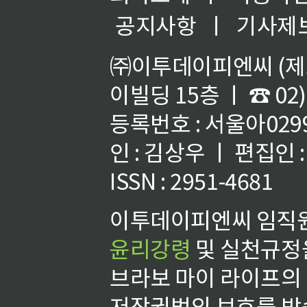
공지사항
ㅣ
기사제
㈜이투데이피엔씨 (제호
이빌딩 15층 ㅣ ☎ 02)
등록번호 : 서울아02992
인 : 김상우 ㅣ 편집인
ISSN : 2951-4681
이투데이피엔씨 임직원
윤리강령
및 실천규정을
브라보 마이 라이프의
저작권법의 보호를 받