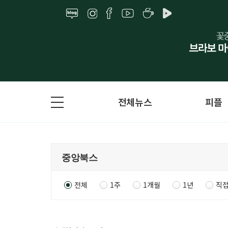
전체뉴스
피플
전체
1주
1개월
1년
직