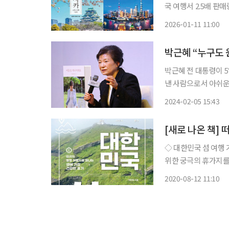
국 여행서 2.5배 판매량↑ 코로나19 이후 침체했던 해외여행 시장이 회복세
여행 관련 도서 판매
2026-01-11 11:00
박근혜 “누구도 
박근혜 전 대통령이 5
낸 사람으로서 아쉬운
바라며 회고록 집필을 
2024-02-05 15:43
[새로 나온 책] 
◇ 대한민국 섬 여행 가이드/
위한 궁극의 휴가지를
성한 녹음과 다정스러
2020-08-12 11:10
다. 섬은 지구의 미