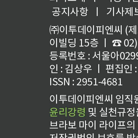
공지사항
ㅣ
기사제
㈜이투데이피엔씨 (제호
이빌딩 15층 ㅣ ☎ 02)
등록번호 : 서울아02992
인 : 김상우 ㅣ 편집인
ISSN : 2951-4681
이투데이피엔씨 임직원
윤리강령
및 실천규정을
브라보 마이 라이프의
저작권법의 보호를 받