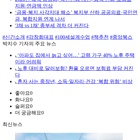
지원·연금액 인상
‘금융·복지 사각지대 해소’ 복지부 산하 공공의료·국민연
금, 복합지원 연계 나서
'3채 vs 1채' 종부세 격차 더 커진다
#신간소개
#강창희대표
#100세설계수업
#책추천
#중앙북스
박지수 기자의 주요 뉴스
⌞
‘아파도 집에서 늙고 싶어…’ 고령 가구 40% 노후 주택
이라 어려워
⌞
노후 대비로 달러보험? 환율 오르면 보험료 부담 커진
다
⌞
혼자 사는 중장년, 소득·일자리·건강 ‘복합 위험’ 비상
좋아요
0
화나요
0
슬퍼요
0
더 궁금해요
0
최신뉴스