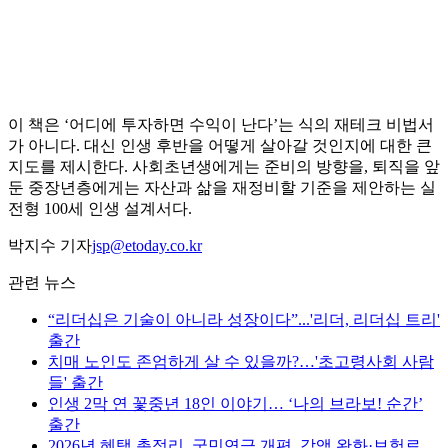
이 책은 ‘어디에 투자하면 수익이 난다’는 식의 재테크 비법서
가 아니다. 대신 인생 후반을 어떻게 살아갈 것인지에 대한 큰
지도를 제시한다. 사회초년생에게는 준비의 방향을, 퇴직을 앞
둔 중장년층에게는 자산과 삶을 재정비할 기준을 제안하는 실
전형 100세 인생 설계서다.
박지수 기자
jsp@etoday.co.kr
관련 뉴스
“리더십은 기술이 아니라 성장이다”...'리더, 리더십 트리'
출간
치매 노인도 존엄하게 살 수 있을까?…'초고령사회 사람
들' 출간
인생 2막 연 꽃중년 18인 이야기… ‘나의 브라보! 순간’
출간
2026년 혜택 총정리, 국민연금 개편, 감액 완화·보험료