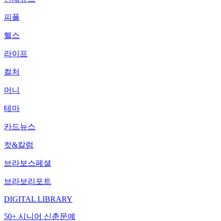
피플
헬스
라이프
컬처
머니
테마
카드뉴스
컷&칼럼
브라보스페셜
브라보리포트
DIGITAL LIBRARY
50+ 시니어 신춘문예