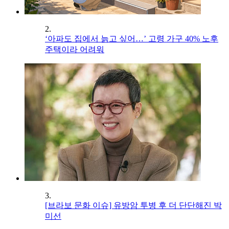
2.
‘아파도 집에서 늙고 싶어…’ 고령 가구 40% 노후
주택이라 어려워
3.
[브라보 문화 이슈] 유방암 투병 후 더 단단해진 박
미선