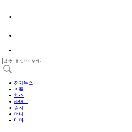
전체뉴스
피플
헬스
라이프
컬처
머니
테마