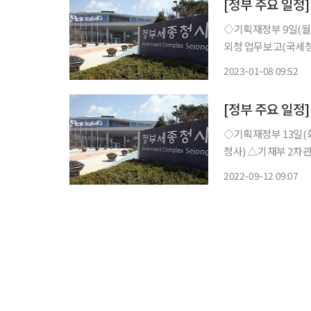
[정부 주요 일정]
◇기획재정부 9일(월) △부총리 14:00 외청 업무보고(국세청, 조달청) △기재부 1차관 14:00
외청 업무보고(국세청, 조달청) △기재부 2차관 15:00 외청 
명절 일일 물가조사 실시 △한국수출입은행법 시행령 개정령안 입법예고(석간
2023-01-08 09:52
[정부 주요 일정]
◇기획재정부 13일(화) △부총리 08:30 비상경제장관회의(서울청사), 10:00 국무회의(서울
청사) △기재부 2차관 09:30 재정준칙 도입방안 및 예타제도 개편방안 브리핑(서울청사) △
비상경제장관회의 개최(석간) △2022 글로벌 개발금융 컨퍼런스
2022-09-12 09:07