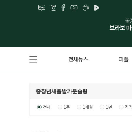
전체뉴스
피플
전체
1주
1개월
1년
직