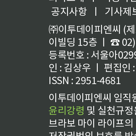
공지사항
ㅣ
기사제
㈜이투데이피엔씨 (제호
이빌딩 15층 ㅣ ☎ 02)
등록번호 : 서울아02992
인 : 김상우 ㅣ 편집인
ISSN : 2951-4681
이투데이피엔씨 임직원
윤리강령
및 실천규정을
브라보 마이 라이프의
저작권법의 보호를 받