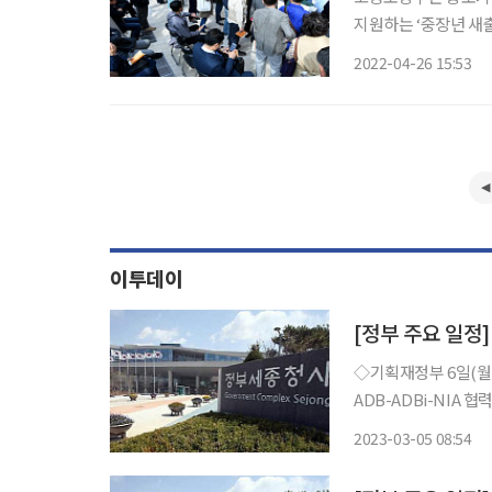
지원하는 ‘중장년 새출발 카운슬링’ 
업능력 개발법 개정에
2022-04-26 15:53
이투데이
[정부 주요 일정]
◇기획재정부 6일(월) △부총리 08:00 비상경제장관회의(서울청사) △기재부 1차관 09:30
ADB-ADBi-NIA
(비공개) △2023년
2023-03-05 08:54