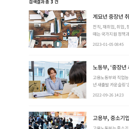
검색결과 총
3
건
계묘년 중장년 취
전직, 재취업, 취업,
때는 국가지원 정책과
다. 특히 현직에 있을
2023-01-05 08:45
균 은퇴 나이는 49세,
노동부, ‘중장년
고용노동부와 직업능력심
년 새출발 카운슬링’
발할 수 있도록 지원하는 사업이다. 전문 컨설팅 기관을 
2022-09-26 14:23
경력진단, 재취업 업종
고용부, 중소기
고용노동부는 중소기업