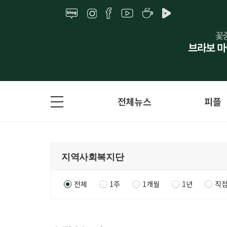
전체뉴스
피플
전체
1주
1개월
1년
직