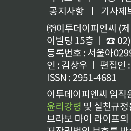
공지사항
ㅣ
기사제
㈜이투데이피엔씨 (제호
이빌딩 15층 ㅣ ☎ 02)
등록번호 : 서울아02992
인 : 김상우 ㅣ 편집인
ISSN : 2951-4681
이투데이피엔씨 임직원
윤리강령
및 실천규정을
브라보 마이 라이프의
저작권법의 보호를 받