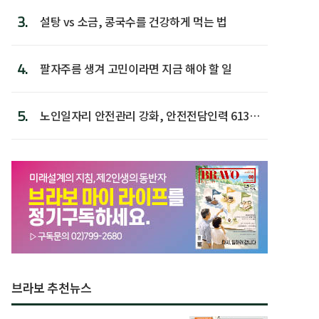
3.
설탕 vs 소금, 콩국수를 건강하게 먹는 법
4.
팔자주름 생겨 고민이라면 지금 해야 할 일
5.
노인일자리 안전관리 강화, 안전전담인력 613명
첫 배치
브라보 추천뉴스