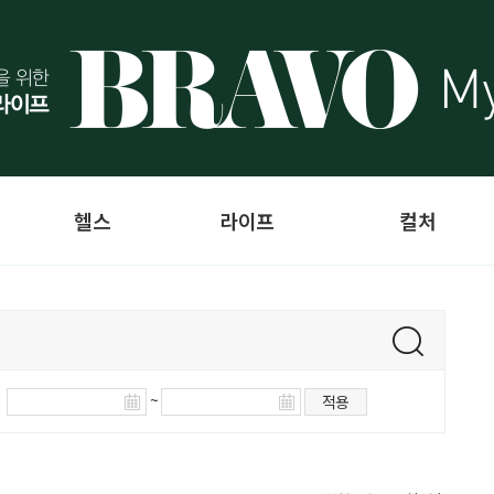
헬스
라이프
컬처
~
적용