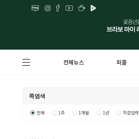
전체뉴스
피플
전체
1주
1개월
1년
직접입력