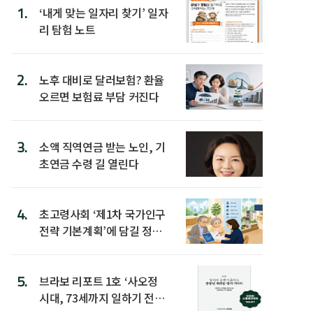
1.
‘내게 맞는 일자리 찾기’ 일자
리 탐험 노트
2.
노후 대비로 달러보험? 환율
오르면 보험료 부담 커진다
3.
소액 직역연금 받는 노인, 기
초연금 수령 길 열린다
4.
초고령사회 ‘제1차 국가인구
전략 기본계획’에 담길 정책
은
5.
브라보 리포트 1호 ‘사오정
시대, 73세까지 일하기 전략’