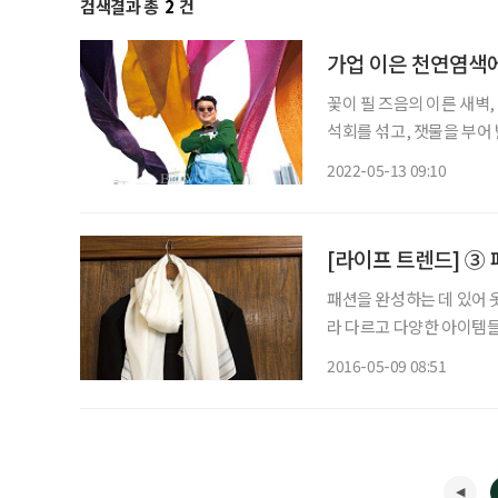
검색결과 총
2
건
가업 이은 천연염색에
꽃이 필 즈음의 이른 새벽,
석회를 섞고, 잿물을 부어
쪽물에 담갔다 빼는 과정은 고
2022-05-13 09:10
아낸다. 철 따라 탈바꿈하는
[라이프 트렌드] ③ 
패션을 완성하는 데 있어 옷과 함께 소품
라 다르고 다양한 아이템들
해봤다. 더운 여름 스카프는 필수 스카프만큼 비교적 저렴하면서도 실용적인 소품은 없을 것
2016-05-09 08:51
같다. 단조로운 옷에 활기