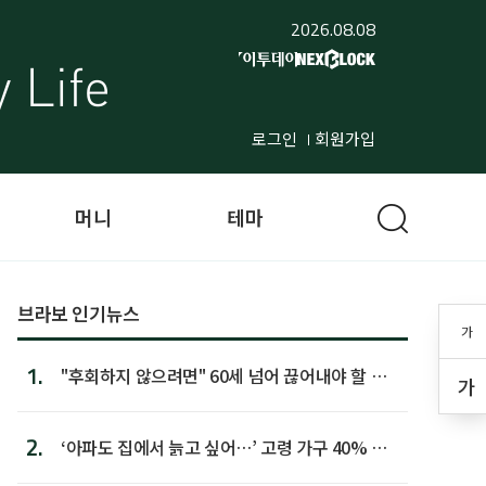
2026.08.08
로그인
회원가입
머니
테마
브라보 인기뉴스
가
1.
"후회하지 않으려면" 60세 넘어 끊어내야 할 사
가
람 1위
2.
‘아파도 집에서 늙고 싶어…’ 고령 가구 40% 노
후 주택이라 어...