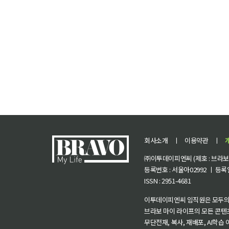
회사소개
ㅣ
이용약관
ㅣ
㈜이투데이피엔씨 (제호 : 브라보 마
등록번호 : 서울아02992 ㅣ 등록일자
ISSN : 2951-4681
이투데이피엔씨 임직원은 모두의
브라보 마이 라이프의 모든 콘텐
무단전재, 복사, 재배포, AI학습