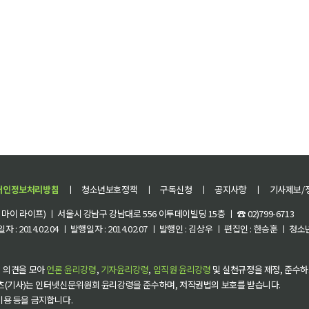
개인정보처리방침
ㅣ
청소년보호정책
ㅣ
구독신청
ㅣ
공지사항
ㅣ
기사제보/
이 라이프) ㅣ 서울시 강남구 강남대로 556 이투데이빌딩 15층 ㅣ ☎ 02)799-6713
 : 2014.02.04 ㅣ 발행일자 : 2014.02.07 ㅣ 발행인 : 김상우 ㅣ 편집인 : 한승훈 ㅣ
 의견을 모아
언론 윤리강령
,
기자윤리강령
,
임직원 윤리강령
및 실천규정을 제정, 준수하
츠(기사)는 인터넷신문위원회 윤리강령을 준수하며, 저작권법의 보호를 받습니다.
 이용 등을 금지합니다.