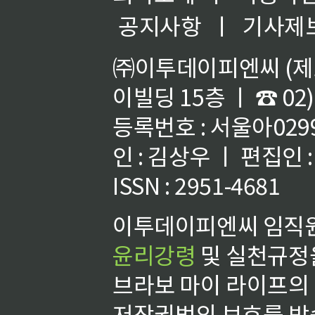
공지사항
ㅣ
기사제
㈜이투데이피엔씨 (제호
이빌딩 15층 ㅣ ☎ 02)
등록번호 : 서울아02992
인 : 김상우 ㅣ 편집인
ISSN : 2951-4681
이투데이피엔씨 임직원
윤리강령
및 실천규정을
브라보 마이 라이프의
저작권법의 보호를 받