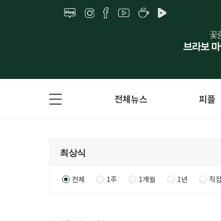
전체뉴스
피플
전체
1주
1개월
1년
직