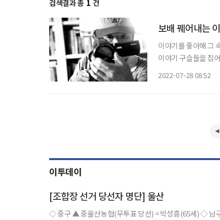
검색결과 총
1
건
보배 꿰어내는 이
이야기를 좋아해 그 
이야기 구슬들을 집어
작했다. 구슬은 서 말
2022-07-28 08:52
이투데이
[조합장 선거 당선자 명단] 울산
◇ 중구 ▲ 중울산농협(무투표 당선) = 박성흠(65세) ◇ 남구 ▲ 중앙농협 = 이상문(53) ▲ 울산축협 = 전상철(64) ▲ 울산산림조합