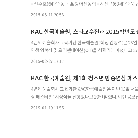
2015-03-11 20:53
KAC 한국예술원, 스타교수진과 2015학년도
4년제 예술학사 교육기관 한국예술원(학장 김형석)은 25일부
입생 입학식 및 오리엔테이션(OT)을 성황리에 마쳤다고 27일 밝혔다. 입학식은 첫째날인 25일에 진행됐으며 실
컬, 연극, 모델연기, 방송연기, 방송작가/영상문예창작, 방
2015-02-27 17:17
KAC 한국예술원, 제1회 청소년 방송영상 페
4년제 예술학사 교육기관 KAC한국예술원은 지난 15일 서
상 페스티벌’ 시상식을 진행했다고 19일 밝혔다. 이번 공모전은 전국 고등학생들을 대상으로 단편영화, 다큐멘터리, 광고, UCC, 뮤
직비디오, 애니메이션, 모션 그래픽 등 10분 이내 동영상
2015-01-19 11:55