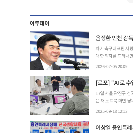
이투데이
윤정환 인천 감독
차기 축구대표팀 사령
대한 의지를 드러내면
5일 축구계에 따르면
2026-07-05 20:09
K리그1 16라운드를 
[르포] "AI로
17일 서울 광진구 
은 채 노트북 화면 
와 목표 등을 차례대
2025-09-18 12:13