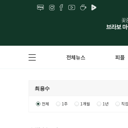
전체뉴스
피플
전체
1주
1개월
1년
직