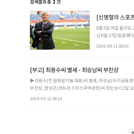
검색결과 총
2
건
[신명철의 스포츠
8월 5일 막을 올리는
난 6월 27일 발표됐
세 이하 선수 15명과
2016-08-11 08:50
됐다. 이번 대표팀 
[부고] 최용수씨 별세 - 최승남씨 부친상
▶최용수(전 원등알미늄 대표)씨 별세, 최승남(우리금융경
부친상, 한상곤(코트라 스위스무역관장)씨 장인상=11일 오전 삼
2014-03-12 08:19