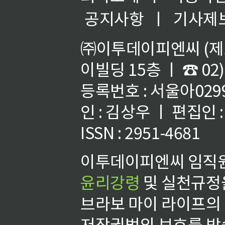
공지사항
ㅣ
기사제
㈜이투데이피엔씨 (제호
이빌딩 15층 ㅣ ☎ 02)
등록번호 : 서울아02992
인 : 김상우 ㅣ 편집인
ISSN : 2951-4681
이투데이피엔씨 임직원
윤리강령
및 실천규정을
브라보 마이 라이프의
저작권법의 보호를 받