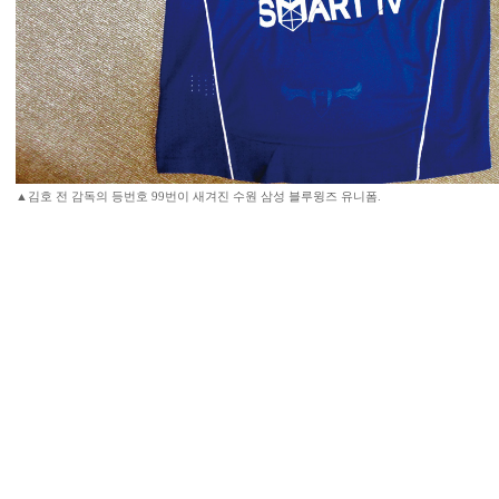
▲김호 전 감독의 등번호 99번이 새겨진 수원 삼성 블루윙즈 유니폼.