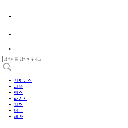
전체뉴스
피플
헬스
라이프
컬처
머니
테마