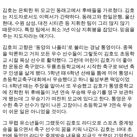
김호는 은퇴한 뒤 모교인 동래고에서 후배들을 가르쳤다. 김호
는 지도자로서도 이력서가 간략하다. 동래고와 한일은행, 울산
현대, 수원 삼성, 대전 시티즌 등 지휘한 팀이 그리 많지 않기
때문이다. 특정 팀에서 최소 3년 이상 지휘봉을 잡았다. 믿음을
주는 지도자라는 얘기다.
김호의 고향은 ‘동양의 나폴리’로 불리는 경남 통영이다. 종목
을 막론하고 거의 모든 우수 선수들이 그렇듯이 김호도 초등학
교 시절 육상 선수로 활약했다. 그런데 어린이 김호가 더 좋아
한 운동은 축구였다. 두룡초등학교에서 시작한 축구로 60년 축
구 인생을 살게 됐다. 5학년 때 6학년 선배들 틈에 끼어 통영시
초등학교축구대회에서 우승했다고 하니 될성부른 떡잎이었
다. 6학년 때는 주장을 맡아서 또 우승했고 김호가 통영중학교
에 진학한 뒤 후배들이 3년 연속 우승해 우승기를 영구 보관하
게 됐는데 그 우승기가 여전히 모교에 있다고 한다. 통영은 우
수한 축구 선수가 많이 나온 고장이니 초등학교부 3연속 우승
이 쉬운 일은 아니었을 것이다.
그 무렵 유소년들이 그랬듯이 김호도 라디오로 스포츠 중계방
송을 들으면서 축구 선수의 꿈을 키워 나갔다. 김호는 10대 초
반에 들었던 라디오 중계방송 내용을 지금도 또렷이 기억한다.