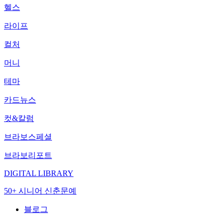
헬스
라이프
컬처
머니
테마
카드뉴스
컷&칼럼
브라보스페셜
브라보리포트
DIGITAL LIBRARY
50+ 시니어 신춘문예
블로그