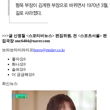
>>>글 신명철 <스포티비뉴스> 편집위원, 전 <스포츠서울> 편
집국장 smc6404@naver.com
브라보마이라이프
bravo@etoday.co.kr
좋아요
0
화나요
0
슬퍼요
0
더 궁금해요
0
최신뉴스