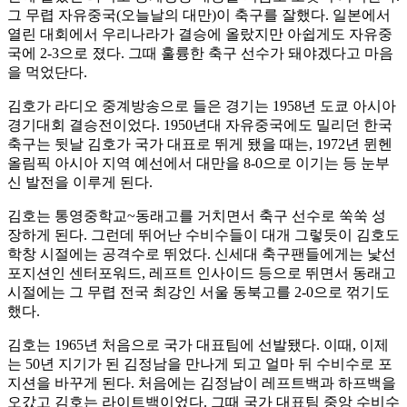
그 무렵 자유중국(오늘날의 대만)이 축구를 잘했다. 일본에서
열린 대회에서 우리나라가 결승에 올랐지만 아쉽게도 자유중
국에 2-3으로 졌다. 그때 훌륭한 축구 선수가 돼야겠다고 마음
을 먹었단다.
김호가 라디오 중계방송으로 들은 경기는 1958년 도쿄 아시아
경기대회 결승전이었다. 1950년대 자유중국에도 밀리던 한국
축구는 뒷날 김호가 국가 대표로 뛰게 됐을 때는, 1972년 뮌헨
올림픽 아시아 지역 예선에서 대만을 8-0으로 이기는 등 눈부
신 발전을 이루게 된다.
김호는 통영중학교~동래고를 거치면서 축구 선수로 쑥쑥 성
장하게 된다. 그런데 뛰어난 수비수들이 대개 그렇듯이 김호도
학창 시절에는 공격수로 뛰었다. 신세대 축구팬들에게는 낯선
포지션인 센터포워드, 레프트 인사이드 등으로 뛰면서 동래고
시절에는 그 무렵 전국 최강인 서울 동북고를 2-0으로 꺾기도
했다.
김호는 1965년 처음으로 국가 대표팀에 선발됐다. 이때, 이제
는 50년 지기가 된 김정남을 만나게 되고 얼마 뒤 수비수로 포
지션을 바꾸게 된다. 처음에는 김정남이 레프트백과 하프백을
오갔고 김호는 라이트백이었다. 그때 국가 대표팀 중앙 수비수