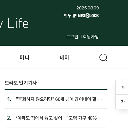
2026.08.09
로그인
회원가입
머니
테마
브라보 인기기사
가
1.
"후회하지 않으려면" 60세 넘어 끊어내야 할 사
가
람 1위
2.
‘아파도 집에서 늙고 싶어…’ 고령 가구 40% 노
후 주택이라 어...