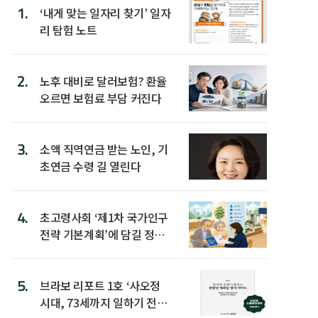
1.
‘내게 맞는 일자리 찾기’ 일자
리 탐험 노트
2.
노후 대비로 달러보험? 환율
오르면 보험료 부담 커진다
3.
소액 직역연금 받는 노인, 기
초연금 수령 길 열린다
4.
초고령사회 ‘제1차 국가인구
전략 기본계획’에 담길 정책
은
5.
브라보 리포트 1호 ‘사오정
시대, 73세까지 일하기 전략’