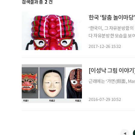
검색결과 총
2
건
한국 ‘탈춤 놀이마당
‘한국미, 그 자유분방함의
다 자유분방한 모습을 보여
탈춤놀이를 크게 꼽는다.
2017-12-26 15:32
하게 자리 잡고 있기 때문
[이성낙 그림 이야기
근래에는 ‘가면(假面, Mas
2016-07-29 10:52