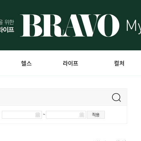
헬스
라이프
컬처
~
적용