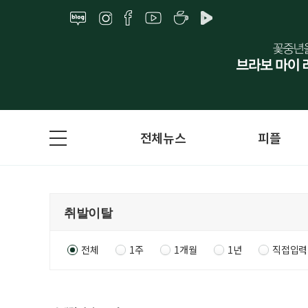
전체뉴스
피플
전체
1주
1개월
1년
직접입력