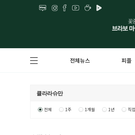
전체뉴스
피플
전체
1주
1개월
1년
직