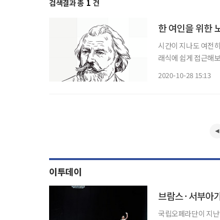
검색결과 총
1
건
한 여인을 위한 
시간이 지나도 여전히
래식에 쉽게 접근해보자. 아래의
목구비 그리고 휘날리
2020-10-28 15:13
앉아서 맥주를 홀짝거
이투데이
브람스·서부아가
국립오페라단이 지난해