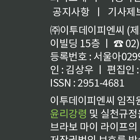
공지사항
ㅣ
기사제
㈜이투데이피엔씨 (제호
이빌딩 15층 ㅣ ☎ 02)
등록번호 : 서울아02992
인 : 김상우 ㅣ 편집인
ISSN : 2951-4681
이투데이피엔씨 임직원
윤리강령
및 실천규정을
브라보 마이 라이프의
저작권법의 보호를 받