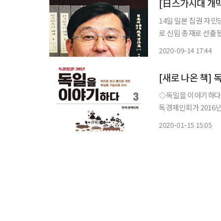
[日스가시대 개
14일 일본 집권 자
로 신임 총재로 선출됐
지명된다. 스가가 새 총리가 되면 가장 먼저 실시하겠다고 주장해 온 것이 철저한 신종 코로나
2020-09-14 17:44
바이러스 감염증(코로
[새로 나온 책]
◇독일을 이야기하다3/ 한독경
독경제인회가 2016년
주년을 기념한 결과물
2020-01-15 15:05