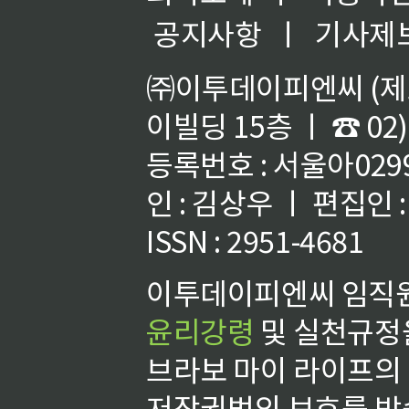
공지사항
ㅣ
기사제
㈜이투데이피엔씨 (제호
이빌딩 15층 ㅣ ☎ 02)
등록번호 : 서울아02992
인 : 김상우 ㅣ 편집인
ISSN : 2951-4681
이투데이피엔씨 임직원
윤리강령
및 실천규정을
브라보 마이 라이프의
저작권법의 보호를 받