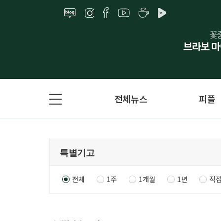
전체뉴스
피플
전체
1주
1개월
1년
직