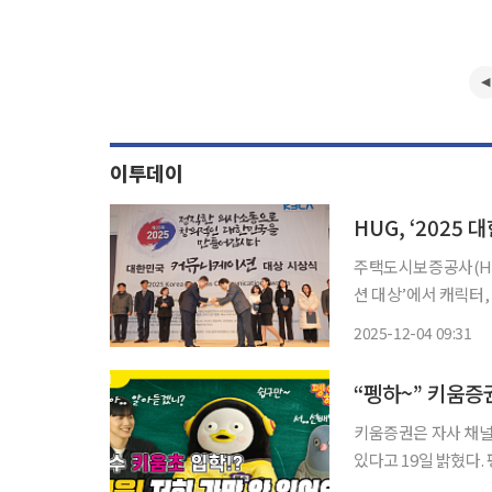
이투데이
HUG, ‘2025
주택도시보증공사(HU
션 대상’에서 캐릭터,
다. 올해로 35회를 맞는 ‘대한민국 커뮤니케이션 대상’은 한국사보협회가 주관하고 문화체육
2025-12-04 09:31
관광부, 고용노동부, Ne
“펭하~” 키움증
키움증권은 자사 채널K
있다고 19일 밝혔다. 펭수야 학교가자는 ‘키움 초등학교’에 입학한 EBS 인기 캐릭터 펭수와
또다른 캐릭터인 똘비