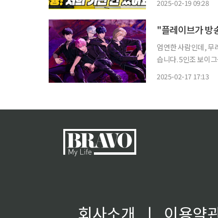
2025-02-19 09:28
로 이번 시즌부터 향후
엄연한 사람인데, 무례해! 글쎄, 가상의 인물 아냐? 지난밤, 뜻밖의 인물이
습니다. 5인조 보이
다. 플레이브는 2023
2025-02-17 17:13
이 돌연 화제를 빚은 
회사소개
ㅣ
이용약