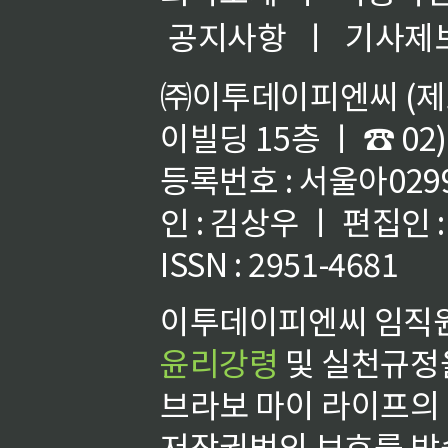
공지사항
ㅣ
기사제
㈜이투데이피엔씨 (제호
이빌딩 15층 ㅣ ☎ 02)
등록번호 : 서울아02992
인 : 김상우 ㅣ 편집인
ISSN : 2951-4681
이투데이피엔씨 임직원
윤리강령
및 실천규정을
브라보 마이 라이프의
저작권법의 보호를 받