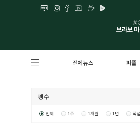
전체뉴스
피플
전체
1주
1개월
1년
직