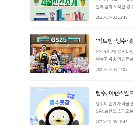
월에 걸쳐 제작한 펭수
펭클럽 인증 모의고사,
2020-04-02 13:49
'박토벤·펭수·총
GS25가 2월 밸런
내놓고 각종 이벤트를
종', '발렌타인 총몇명
2020-02-05 17:07
펭수세트에는 귀여운 
펭수, 이랜스월드
펭수의 인기가 식을 줄
SPA 브랜드 스파오는
부 출시했다. 오프라인
2020-02-05 10:48