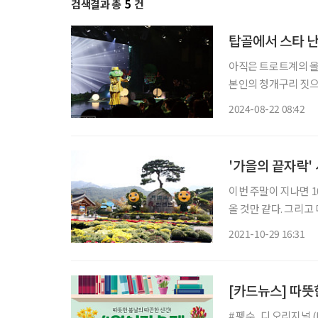
검색결과 총
5
건
탑골에서 스타 난
아직은 트로트계의 올챙
본인의 청개구리 짓으
언만큼은 꼭 지키기 
2024-08-22 08:42
'가을의 끝자락'
이번 주말이 지나면 1
올 것만 같다. 그리고
시니어들을 위해 브라
2021-10-29 16:31
[카드뉴스] 따뜻
# 펭수, 디 오리지널 