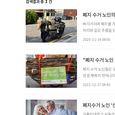
검색결과 총
3
건
폐지 수거 노인의 
삐걱거리며 폐지를 가득 
허리와 깊은 주름을 담
컨퍼런스'의 사전 행사 모습이다. 이날 열린 행사는 초고령
2025-11-14 08:00
활동가)이 처한 현실
"폐지 수거 노인
폐지 수거 노인들은 
성 문제에서 벗어나지
세 이상 성인은 100명
2021-12-27 08:40
시장에 적극적으로 참
폐지수거 노인 ‘
가톨릭대학교 서울성모