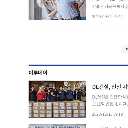
서울시 강북구 폐지수
신적 건강 상태를 조
2020-09-02 09:44
났다. 연구팀은 
이투데이
DL건설, 인천 
DL건설은 인천 만석
고 15일 밝혔다. 이달 초 열린 행사를 통해 DL건설은 총 3.3t(톤)의 김장 김치를 기부했다. DL
건설은 인천쪽방상담소
2023-12-15 09:19
및 일부 폐지수거노인 