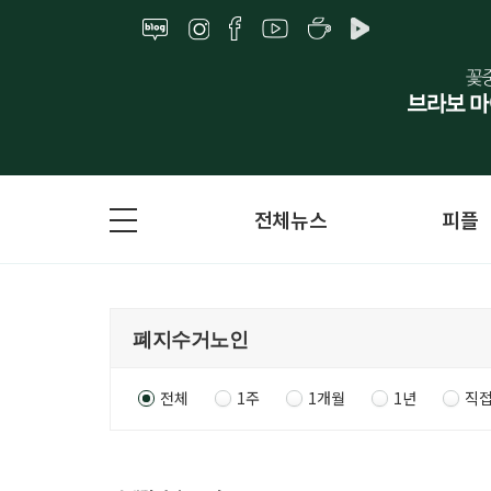
전체뉴스
피플
전체
1주
1개월
1년
직