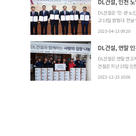
DL건설, 인천 
DL건설은 ‘민·관 노
고 13일 밝혔다. 전날 인천시청에서 열린 협약식에는 인천을 연고지로 둔 DL건설 외에도 △
인천시 △인천도시공
2023-04-13 09:20
DL건설, 연말 
DL건설은 연말 연고지
건설은 지난 15일 
행사를 진행했다. 이날
2022-12-23 10:06
복지공동모금회 및 인