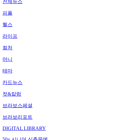
전체뉴스
피플
헬스
라이프
컬처
머니
테마
카드뉴스
컷&칼럼
브라보스페셜
브라보리포트
DIGITAL LIBRARY
50+ 시니어 신춘문예