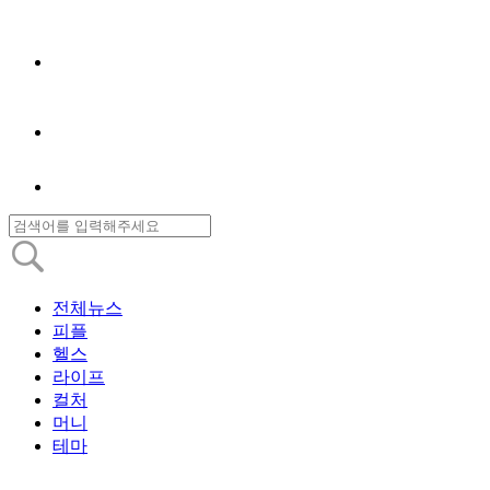
전체뉴스
피플
헬스
라이프
컬처
머니
테마