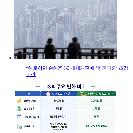
“해로하면 손해?” 8·3 세제개편에 ‘황혼이혼’ 조장
논란