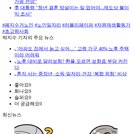
가중 전망”
李 대통령 "청년 결혼 망설이는 일 없어야...제도상 불이
익 조사"
#폐지수거노인
#노인일자리
#러블리페이퍼
#자원재생활동가
#초고령사회
박지수 기자의 주요 뉴스
⌞
‘아파도 집에서 늙고 싶어…’ 고령 가구 40% 노후 주택
이라 어려워
⌞
노후 대비로 달러보험? 환율 오르면 보험료 부담 커진
다
⌞
혼자 사는 중장년, 소득·일자리·건강 ‘복합 위험’ 비상
좋아요
0
화나요
0
슬퍼요
0
더 궁금해요
0
최신뉴스