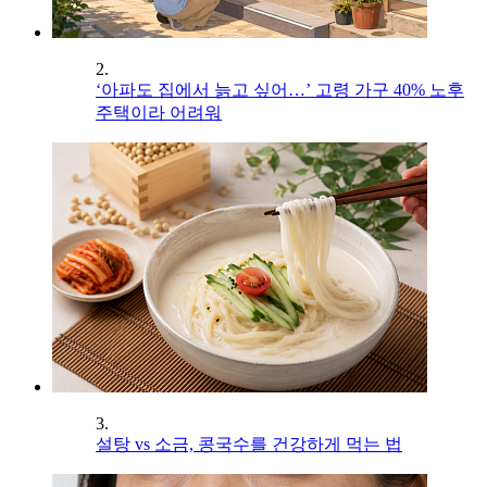
2.
‘아파도 집에서 늙고 싶어…’ 고령 가구 40% 노후
주택이라 어려워
3.
설탕 vs 소금, 콩국수를 건강하게 먹는 법