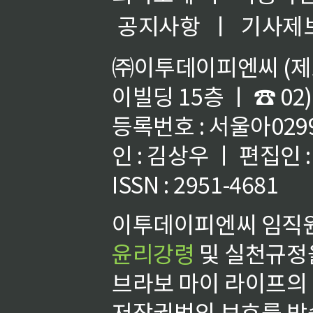
공지사항
ㅣ
기사제
㈜이투데이피엔씨 (제호
이빌딩 15층 ㅣ ☎ 02)
등록번호 : 서울아02992
인 : 김상우 ㅣ 편집인
ISSN : 2951-4681
이투데이피엔씨 임직원
윤리강령
및 실천규정을
브라보 마이 라이프의
저작권법의 보호를 받