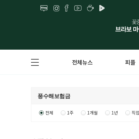
전체뉴스
피플
전체
1주
1개월
1년
직