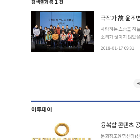
검색결과 총
1
건
극작가 故 윤조병
사랑하는 스승을 하늘
소리가 끊이지 않았을
지 않다. 한국 연극계
2018-01-17 09:31
을 다해 정성을 쏟았던
이투데이
융복합 콘텐츠 공
문화창조융합센터(센터장