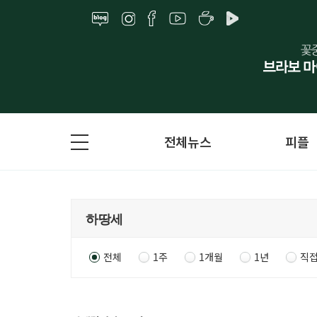
전체뉴스
피플
전체
1주
1개월
1년
직