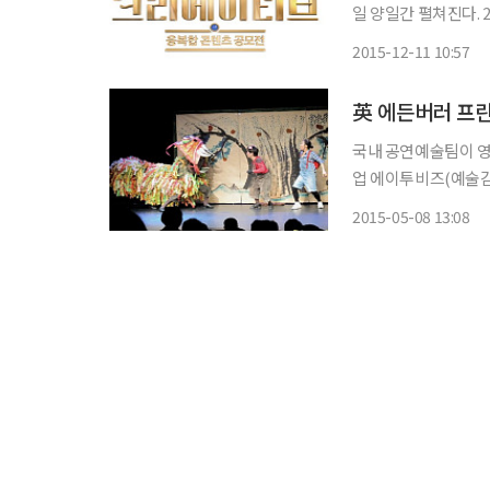
일 양일간 펼쳐진다. 2015 융복합 콘텐츠 공모전은 장르 간의 융합 및 문화와 기술의 융합 등
을 통해 세계 시장을 
2015-12-11 10:57
텐츠의 저변을 전국으
英 에든버러 프린
국내 공연예술팀이 영국 에든버
업 에이투비즈(예술감
축제 ‘2015 에든버
2015-05-08 13:08
다고 밝혔