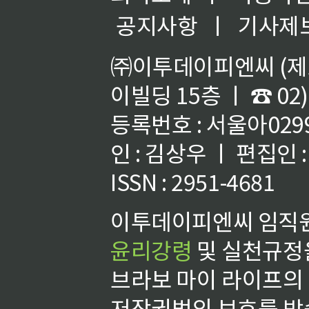
공지사항
ㅣ
기사제
㈜이투데이피엔씨 (제호
이빌딩 15층 ㅣ ☎ 02)
등록번호 : 서울아02992
인 : 김상우 ㅣ 편집인
ISSN : 2951-4681
이투데이피엔씨 임직원
윤리강령
및 실천규정을
브라보 마이 라이프의
저작권법의 보호를 받